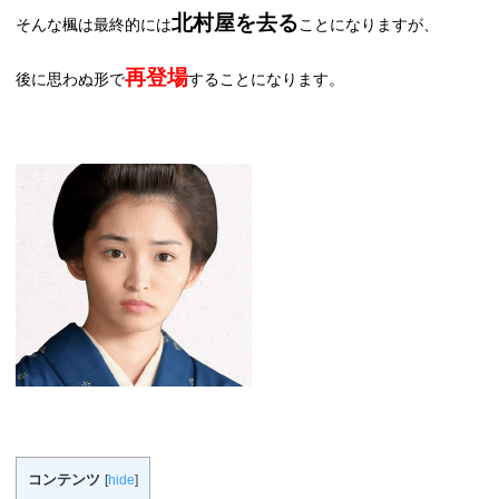
北村屋を去る
そんな楓は最終的には
ことになりますが、
再登場
後に思わぬ形で
することになります。
コンテンツ
[
hide
]