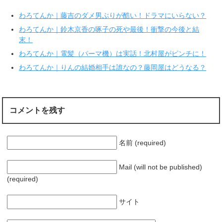
(
リ
新
ッ
わろてんか｜藤吉のダメ男ぶりが酷い！ドラマにいらない？
し
ク
い
し
ウ
て
わろてんか｜鈴木京香の啄子の死や最後！衝撃の今後と結
ィ
く
末！
ン
だ
ド
さ
ウ
い
わろてんか｜電髪（パーマ機）は実話！北村屋がピンチに！
で
(
開
新
わろてんか｜りんの結婚相手は誰なの？藤岡屋はどうなる？
き
し
ま
い
す
ウ
)
ィ
ン
ド
ウ
コメントを残す
で
開
き
ま
す
)
名前 (required)
Mail (will not be published)
(required)
サイト