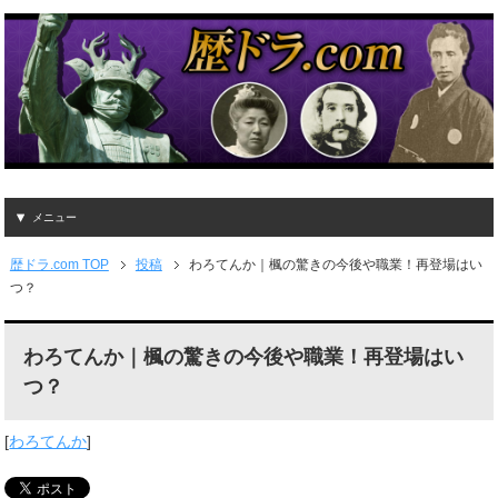
メニュー
歴ドラ.com TOP
投稿
わろてんか｜楓の驚きの今後や職業！再登場はい
つ？
わろてんか｜楓の驚きの今後や職業！再登場はい
つ？
[
わろてんか
]