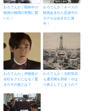
わろてんか｜戦時中の
わろてんか｜キースの
映画の検閲の実態に驚
映画あきれた恋道中の
いた！
モデルはあきれた連
中！
わろてんか｜伊能栞が
わろてんか｜北村笑店
会社をクビになる！驚
も通天閣を買収！やは
きのその後とは？
り炎上してしまうの？