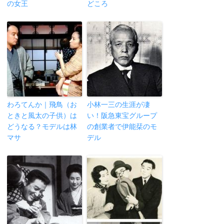
の女王
どころ
わろてんか｜飛鳥（お
小林一三の生涯が凄
ときと風太の子供）は
い！阪急東宝グループ
どうなる？モデルは林
の創業者で伊能栞のモ
マサ
デル