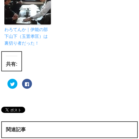
わろてんか｜伊能の部
下山下（玉置孝匡）は
裏切り者だった！
共有:
ク
F
リ
a
ッ
c
ク
e
し
b
て
o
T
o
w
k
i
で
t
共
t
有
e
す
r
る
関連記事
で
に
共
は
有
ク