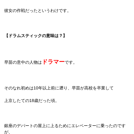
彼女の作戦だったというわけです。
【ドラムスティックの意味は？】
ドラマー
早苗の意中の人物は
です。
そのなれ初めは
10
年以上前に遡り、早苗が高校を卒業して
上京したての
18
歳だった頃。
銀座のデパートの屋上に上るためにエレベーターに乗ったのです
が、