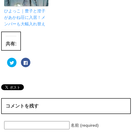
ひよっこ｜豊子と澄子
があかね荘に入居！メ
ンバーも大幅入れ替え
共有:
ク
F
リ
a
ッ
c
ク
e
し
b
て
o
T
o
w
k
i
で
t
共
t
有
e
す
r
る
コメントを残す
で
に
共
は
有
ク
(
リ
新
ッ
し
ク
名前 (required)
い
し