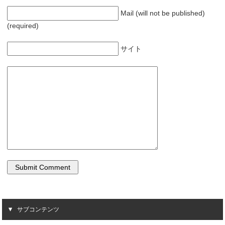
ウ
て
ィ
く
ン
だ
Mail (will not be published)
ド
さ
ウ
い
(required)
で
(
開
新
き
し
ま
い
サイト
す
ウ
)
ィ
ン
ド
ウ
で
開
き
ま
す
)
サブコンテンツ