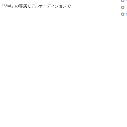
誌「
ViVi
」の専属モデルオーディションで