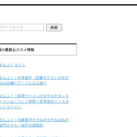
週の最新おススメ情報
まんぷく もくじ
まんぷく｜今井福子（安藤サクラ）のモデ
ルは安藤仁子！どんな人物？
まんぷく｜即席ラーメンのモデルチキンラ
ーメンはこうして発明！世界初のインスタ
ントラーメン
まんぷく｜大阪東洋ホテルのモデルはあの
名門ホテル！福子の就職先