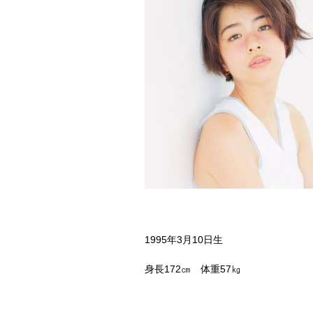
1995
年
3
月
10
日生
身長
172
㎝ 体重
57
㎏