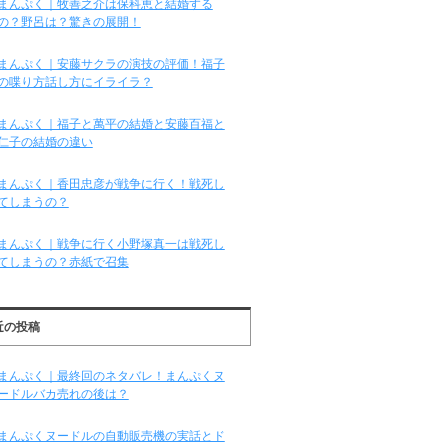
まんぷく｜牧善之介は保科恵と結婚する
の？野呂は？驚きの展開！
まんぷく｜安藤サクラの演技の評価！福子
の喋り方話し方にイライラ？
まんぷく｜福子と萬平の結婚と安藤百福と
仁子の結婚の違い
まんぷく｜香田忠彦が戦争に行く！戦死し
てしまうの？
まんぷく｜戦争に行く小野塚真一は戦死し
てしまうの？赤紙で召集
近の投稿
まんぷく｜最終回のネタバレ！まんぷくヌ
ードルバカ売れの後は？
まんぷくヌードルの自動販売機の実話とド