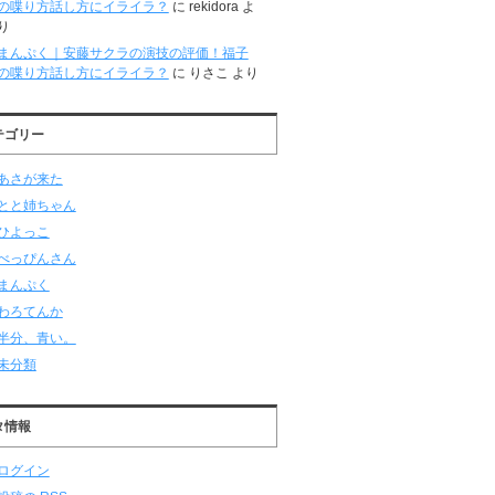
の喋り方話し方にイライラ？
に
rekidora
よ
り
まんぷく｜安藤サクラの演技の評価！福子
の喋り方話し方にイライラ？
に
りさこ
より
テゴリー
あさが来た
とと姉ちゃん
ひよっこ
べっぴんさん
まんぷく
わろてんか
半分、青い。
未分類
タ情報
ログイン