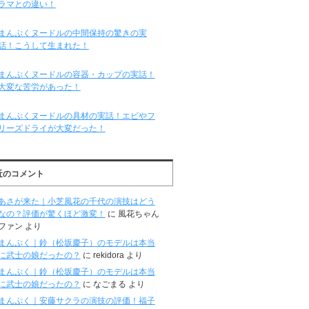
ラマとの違い！
まんぷくヌードルの中間保持の驚きの実
話！こうして生まれた！
まんぷくヌードルの容器・カップの実話！
大変な苦労があった！
まんぷくヌードルの具材の実話！エビやフ
リーズドライが大変だった！
近のコメント
あさが来た｜小芝風花の千代の演技はどう
なの？評価が驚くほど激変！
に
風花ちゃん
ファン
より
まんぷく｜鈴（松坂慶子）のモデルは本当
に武士の娘だったの？
に
rekidora
より
まんぷく｜鈴（松坂慶子）のモデルは本当
に武士の娘だったの？
に
なごまる
より
まんぷく｜安藤サクラの演技の評価！福子