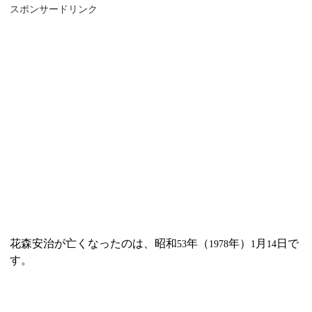
スポンサードリンク
花森安治が亡くなったのは、昭和
年（
年）
月
日で
53
1978
1
14
す。