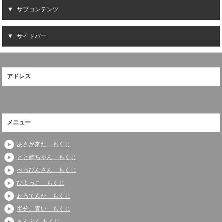
サブコンテンツ
サイドバー
アドレス
メニュー
あさが来た もくじ
とと姉ちゃん もくじ
べっぴんさん もくじ
ひよっこ もくじ
わろてんか もくじ
半分、青い もくじ
まんぷく もくじ