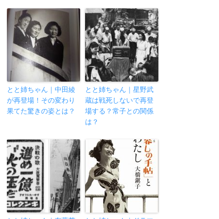
とと姉ちゃん｜中田綾
とと姉ちゃん｜星野武
が再登場！その変わり
蔵は戦死しないで再登
果てた驚きの姿とは？
場する？常子との関係
は？