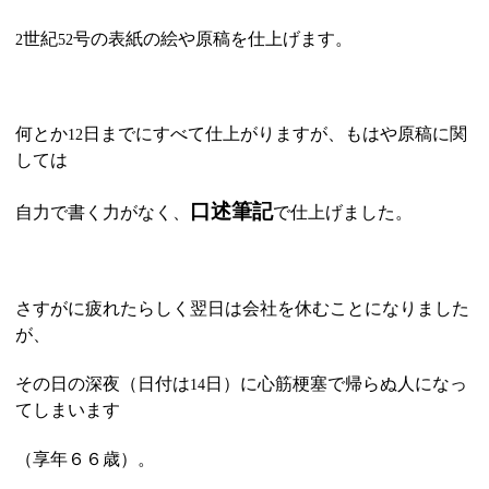
世紀
号の表紙の絵や原稿を仕上げます。
2
52
何とか
日までにすべて仕上がりますが、もはや原稿に関
12
しては
口述筆記
自力で書く力がなく、
で仕上げました。
さすがに疲れたらしく翌日は会社を休むことになりました
が、
その日の深夜（日付は
日）に心筋梗塞で帰らぬ人になっ
14
てしまいます
（享年６６歳）。