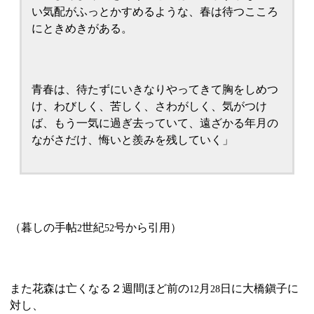
い気配がふっとかすめるような、春は待つこころ
にときめきがある。
青春は、待たずにいきなりやってきて胸をしめつ
け、わびしく、苦しく、さわがしく、気がつけ
ば、もう一気に過ぎ去っていて、遠ざかる年月の
ながさだけ、悔いと羨みを残していく」
（暮しの手帖
世紀
号から引用）
2
52
また花森は亡くなる２週間ほど前の
月
日に大橋鎭子に
12
28
対し、