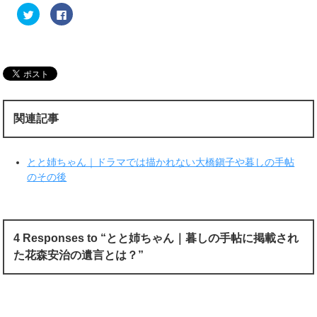
ク
F
リ
a
ッ
c
ク
e
し
b
て
o
T
o
w
k
i
で
t
共
t
有
e
す
r
る
関連記事
で
に
共
は
有
ク
(
リ
新
ッ
とと姉ちゃん｜ドラマでは描かれない大橋鎭子や暮しの手帖
し
ク
い
し
のその後
ウ
て
ィ
く
ン
だ
ド
さ
ウ
い
で
(
開
新
4 Responses to “とと姉ちゃん｜暮しの手帖に掲載され
き
し
ま
い
た花森安治の遺言とは？”
す
ウ
)
ィ
ン
ド
ウ
で
開