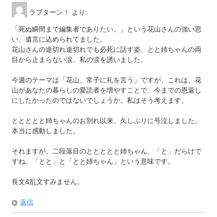
き
ま
す
ラブターン！
より:
)
「死ぬ瞬間まで編集者でありたい。」という花山さんの強い思
い、遺言に込められてました。
花山さんの途切れ途切れでも必死に話す姿、とと姉ちゃんの両
目から止まらない涙、私の涙を誘いました。
今週のテーマは「花山、常子に礼を言う」ですが、これは、花
山があなたの暮らしの愛読者を増やすことで、今までの恩返し
にしたかったのではないでしょうか。私はそう考えます。
ととととと姉ちゃんのお別れ以来、久しぶりに号泣しました。
本当に感動しました。
それますが、二段落目のととととと姉ちゃん、「と」だらけで
すね。「とと」と「とと姉ちゃん」という意味です。
長文&乱文すみません。
返信