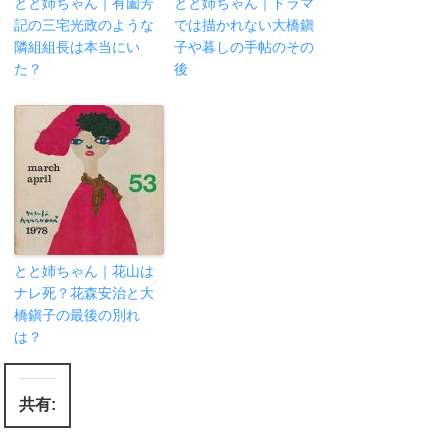
とと姉ちゃん｜有薗芳
とと姉ちゃん｜ドラマ
記の三宅光政のような
では描かれない大橋鎭
隣組組長は本当にい
子や暮しの手帖のその
た？
後
とと姉ちゃん｜花山は
ナレ死？花森安治と大
橋鎭子の最後の別れ
は？
共有: