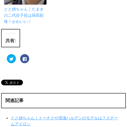
とと姉ちゃん｜たまき
の二代目子役は蒔田彩
珠！かわいい！
共有:
ク
F
リ
a
ッ
c
ク
e
し
b
て
o
T
o
w
k
i
で
t
共
t
有
e
す
r
る
関連記事
で
に
共
は
有
ク
(
リ
新
ッ
とと姉ちゃん｜トーチクや澄浦ハルデンのモデルは？スチー
し
ク
い
し
ムアイロン
ウ
て