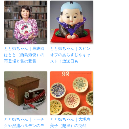
とと姉ちゃん｜最終回
とと姉ちゃん｜スピン
はとと（西島秀俊）の
オフのあらすじやキャ
再登場と賞の受賞
スト！放送日も
とと姉ちゃん｜トーチ
とと姉ちゃん｜大塚寿
クや澄浦ハルデンのモ
美子（趣里）の突然