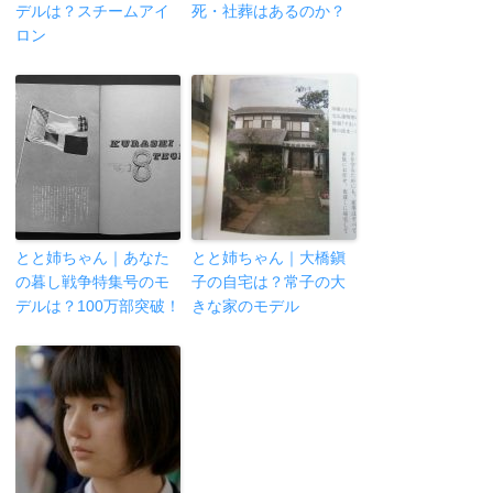
デルは？スチームアイ
死・社葬はあるのか？
ロン
とと姉ちゃん｜あなた
とと姉ちゃん｜大橋鎭
の暮し戦争特集号のモ
子の自宅は？常子の大
デルは？100万部突破！
きな家のモデル