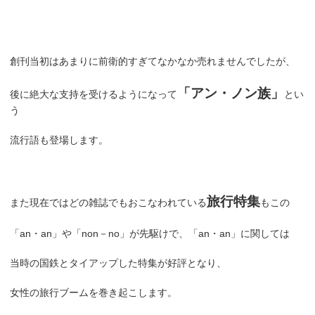
創刊当初はあまりに前衛的すぎてなかなか売れませんでしたが、
「アン・ノン族」
後に絶大な支持を受けるようになって
とい
う
流行語も登場します。
旅行特集
また現在ではどの雑誌でもおこなわれている
もこの
「an・an」や「non－no」が先駆けで、「an・an」に関しては
当時の国鉄とタイアップした特集が好評となり、
女性の旅行ブームを巻き起こします。