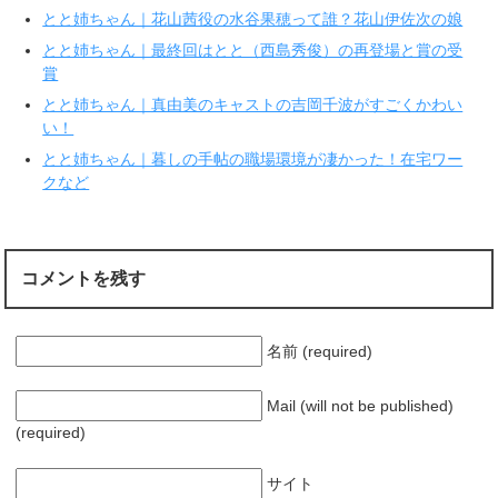
ィ
く
とと姉ちゃん｜花山茜役の水谷果穂って誰？花山伊佐次の娘
ン
だ
ド
さ
ウ
い
とと姉ちゃん｜最終回はとと（西島秀俊）の再登場と賞の受
で
(
賞
開
新
き
し
ま
い
とと姉ちゃん｜真由美のキャストの吉岡千波がすごくかわい
す
ウ
い！
)
ィ
ン
ド
とと姉ちゃん｜暮しの手帖の職場環境が凄かった！在宅ワー
ウ
で
クなど
開
き
ま
す
)
コメントを残す
名前 (required)
Mail (will not be published)
(required)
サイト