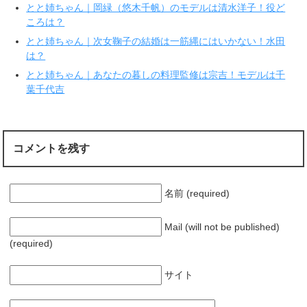
で
(
とと姉ちゃん｜岡緑（悠木千帆）のモデルは清水洋子！役ど
開
新
き
し
ころは？
ま
い
す
ウ
とと姉ちゃん｜次女鞠子の結婚は一筋縄にはいかない！水田
)
ィ
ン
は？
ド
ウ
で
とと姉ちゃん｜あなたの暮しの料理監修は宗吉！モデルは千
開
葉千代吉
き
ま
す
)
コメントを残す
名前 (required)
Mail (will not be published)
(required)
サイト