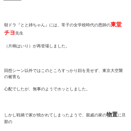
東堂
朝ドラ『とと姉ちゃん』には、常子の女学校時代の恩師の
チヨ
先生
（片桐はいり）が再登場しました。
回想シーン以外ではこのところすっかり顔を見せず、東京大空襲
の被害も
心配でしたが、無事のようでホッとしました。
物置
しかし戦禍で家が焼かれてしまったようで、親戚の家の
に旦
那の