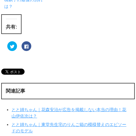
は？
共有:
ク
F
リ
a
ッ
c
ク
e
し
b
て
o
T
o
w
k
i
で
t
共
t
有
e
す
r
る
関連記事
で
に
共
は
有
ク
(
リ
新
ッ
とと姉ちゃん｜花森安治が広告を掲載しない本当の理由！花
し
ク
い
し
山伊佐次は？
ウ
て
ィ
く
とと姉ちゃん｜東堂先生宅のりんご箱の模様替えのエピソー
ン
だ
ド
さ
ドのモデル
ウ
い