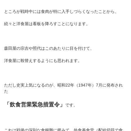
ところが戦時中には食肉が特に入手しづらくなったことから、
続々と洋食屋は看板を降ろすことになります。
森田屋の宗吉や照代はこのあたりに目を付けて、
洋食屋に鞍替えするようにも思われます。
ただし史実上気になるのが、昭和22年（1947年）7月に発布され
た
「飲食営業緊急措置令」
です。
これは戦後の深刻な食糧難に鑑みて、外食券食堂（配給切符で食