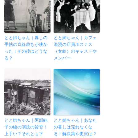
とと姉ちゃん｜暮しの
とと姉ちゃん｜カフェ
手帖の直線裁ちが凄か
浪漫の店員ホステス
った！その後はどうな
（女給）のキャストや
る？
メンバー
とと姉ちゃん｜阿部純
とと姉ちゃん｜あなた
子の綾の演技の賛否！
の暮しは売れなくな
上手い？それとも下
る！解決策や史実は？