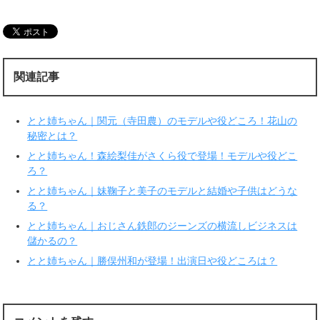
し
b
て
o
T
o
w
k
i
で
t
共
t
有
e
す
r
る
関連記事
で
に
共
は
有
ク
(
リ
新
ッ
とと姉ちゃん｜関元（寺田農）のモデルや役どころ！花山の
し
ク
い
し
秘密とは？
ウ
て
ィ
く
とと姉ちゃん！森絵梨佳がさくら役で登場！モデルや役どこ
ン
だ
ド
さ
ろ？
ウ
い
で
(
とと姉ちゃん｜妹鞠子と美子のモデルと結婚や子供はどうな
開
新
き
し
る？
ま
い
す
ウ
とと姉ちゃん｜おじさん鉄郎のジーンズの横流しビジネスは
)
ィ
ン
儲かるの？
ド
ウ
で
とと姉ちゃん｜勝俣州和が登場！出演日や役どころは？
開
き
ま
す
)