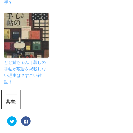
手？
とと姉ちゃん｜暮しの
手帖が広告を掲載しな
い理由は？すごい雑
誌！
共有:
ク
F
リ
a
ッ
c
ク
e