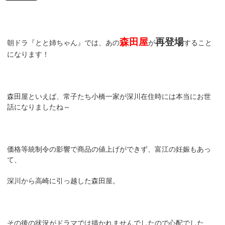
森田屋
再登場
朝ドラ『とと姉ちゃん』では、あの
が
すること
になります！
森田屋といえば、常子たち小橋一家が深川在住時には本当にお世
話になりましたね～
価格等統制令の影響で商品の値上げができず、富江の妊娠もあっ
て、
深川から高崎に引っ越した森田屋。
その後の状況がドラマでは描かれませんでしたので心配でした