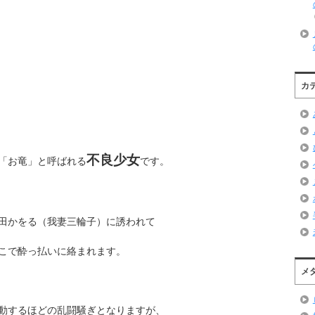
カ
不良少女
「お竜」と呼ばれる
です。
田かをる（我妻三輪子）に誘われて
こで酔っ払いに絡まれます。
メ
動するほどの乱闘騒ぎとなりますが、