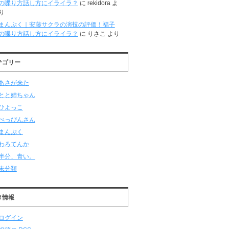
の喋り方話し方にイライラ？
に
rekidora
よ
り
まんぷく｜安藤サクラの演技の評価！福子
の喋り方話し方にイライラ？
に
りさこ
より
テゴリー
あさが来た
とと姉ちゃん
ひよっこ
べっぴんさん
まんぷく
わろてんか
半分、青い。
未分類
タ情報
ログイン