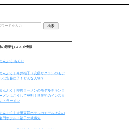
週の最新おススメ情報
まんぷく もくじ
まんぷく｜今井福子（安藤サクラ）のモデ
ルは安藤仁子！どんな人物？
まんぷく｜即席ラーメンのモデルチキンラ
ーメンはこうして発明！世界初のインスタ
ントラーメン
まんぷく｜大阪東洋ホテルのモデルはあの
名門ホテル！福子の就職先