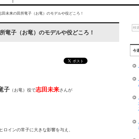
志田未来の田所竜子（お竜）のモデルや役どころ！
所竜子（お竜）のモデルや役どころ！
今
竜子
志田未来
（お竜）役で
さんが
ヒロインの常子に大きな影響を与え、