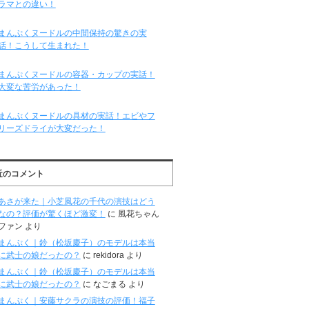
ラマとの違い！
まんぷくヌードルの中間保持の驚きの実
話！こうして生まれた！
まんぷくヌードルの容器・カップの実話！
大変な苦労があった！
まんぷくヌードルの具材の実話！エビやフ
リーズドライが大変だった！
近のコメント
あさが来た｜小芝風花の千代の演技はどう
なの？評価が驚くほど激変！
に
風花ちゃん
ファン
より
まんぷく｜鈴（松坂慶子）のモデルは本当
に武士の娘だったの？
に
rekidora
より
まんぷく｜鈴（松坂慶子）のモデルは本当
に武士の娘だったの？
に
なごまる
より
まんぷく｜安藤サクラの演技の評価！福子