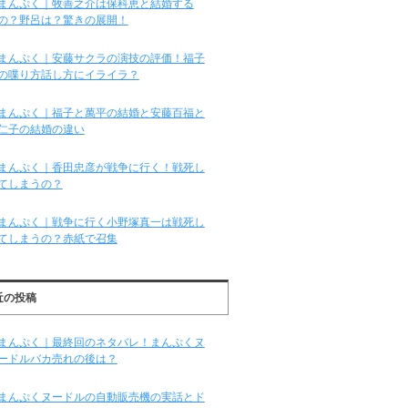
まんぷく｜牧善之介は保科恵と結婚する
の？野呂は？驚きの展開！
まんぷく｜安藤サクラの演技の評価！福子
の喋り方話し方にイライラ？
まんぷく｜福子と萬平の結婚と安藤百福と
仁子の結婚の違い
まんぷく｜香田忠彦が戦争に行く！戦死し
てしまうの？
まんぷく｜戦争に行く小野塚真一は戦死し
てしまうの？赤紙で召集
近の投稿
まんぷく｜最終回のネタバレ！まんぷくヌ
ードルバカ売れの後は？
まんぷくヌードルの自動販売機の実話とド