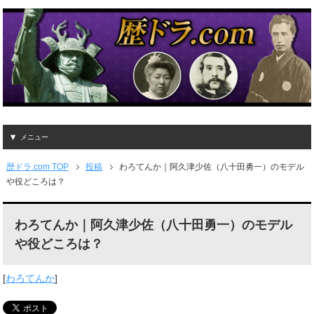
メニュー
歴ドラ.com TOP
投稿
わろてんか｜阿久津少佐（八十田勇一）のモデル
や役どころは？
わろてんか｜阿久津少佐（八十田勇一）のモデル
や役どころは？
[
わろてんか
]