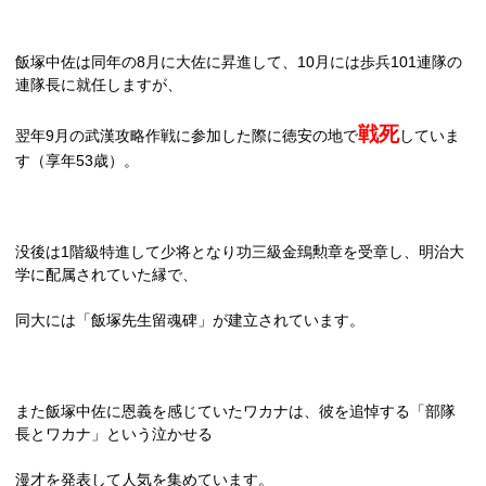
飯塚中佐は同年の
8
月に大佐に昇進して、
10
月には歩兵
101
連隊の
連隊長に就任しますが、
戦死
翌年
9
月の武漢攻略作戦に参加した際に徳安の地で
していま
す（享年
53
歳）。
没後は1階級特進して少将となり功三級金鵄勲章を受章し、明治大
学に配属されていた縁で、
同大には「飯塚先生留魂碑」が建立されています。
また飯塚中佐に恩義を感じていたワカナは、彼を追悼する「部隊
長とワカナ」という泣かせる
漫才を発表して人気を集めています。