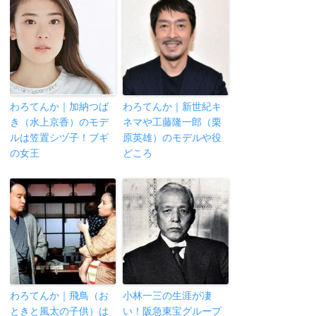
わろてんか｜加納つば
わろてんか｜新世紀キ
き（水上京香）のモデ
ネマや工藤隆一郎（栗
ルは笠置シヅ子！ブギ
原英雄）のモデルや役
の女王
どころ
わろてんか｜飛鳥（お
小林一三の生涯が凄
ときと風太の子供）は
い！阪急東宝グループ