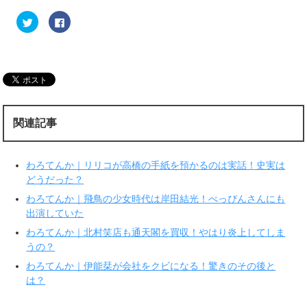
ク
F
リ
a
ッ
c
ク
e
し
b
て
o
T
o
w
k
i
で
t
共
t
有
e
す
r
る
関連記事
で
に
共
は
有
ク
(
リ
新
ッ
わろてんか｜リリコが高橋の手紙を預かるのは実話！史実は
し
ク
い
し
どうだった？
ウ
て
ィ
く
わろてんか｜飛鳥の少女時代は岸田結光！べっぴんさんにも
ン
だ
ド
さ
出演していた
ウ
い
で
(
わろてんか｜北村笑店も通天閣を買収！やはり炎上してしま
開
新
き
し
うの？
ま
い
す
ウ
わろてんか｜伊能栞が会社をクビになる！驚きのその後と
)
ィ
ン
は？
ド
ウ
で