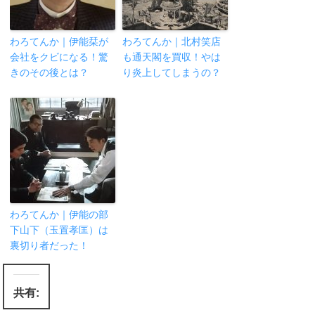
わろてんか｜伊能栞が
わろてんか｜北村笑店
会社をクビになる！驚
も通天閣を買収！やは
きのその後とは？
り炎上してしまうの？
わろてんか｜伊能の部
下山下（玉置孝匡）は
裏切り者だった！
共有: