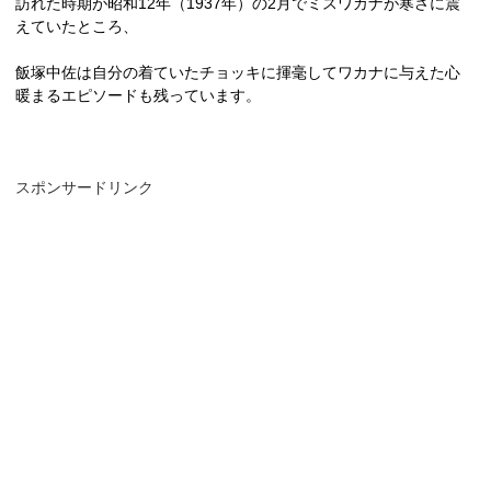
訪れた時期が昭和
12
年（
1937
年）の
2
月でミスワカナが寒さに震
えていたところ、
飯塚中佐は自分の着ていたチョッキに揮毫してワカナに与えた心
暖まるエピソードも残っています。
スポンサードリンク