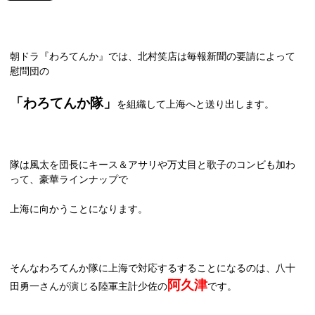
朝ドラ『わろてんか』では、北村笑店は毎報新聞の要請によって
慰問団の
「わろてんか隊」
を組織して上海へと送り出します。
隊は風太を団長にキース＆アサリや万丈目と歌子のコンビも加わ
って、豪華ラインナップで
上海に向かうことになります。
そんなわろてんか隊に上海で対応するすることになるのは、八十
阿久津
田勇一さんが演じる陸軍主計少佐の
です。