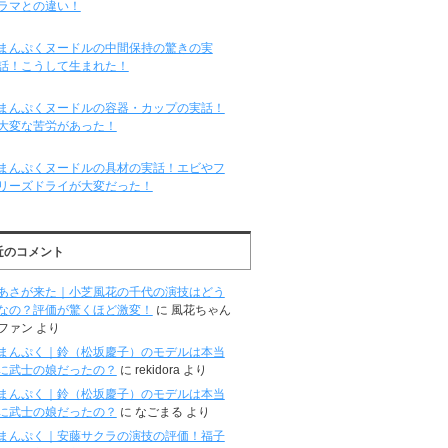
ラマとの違い！
まんぷくヌードルの中間保持の驚きの実
話！こうして生まれた！
まんぷくヌードルの容器・カップの実話！
大変な苦労があった！
まんぷくヌードルの具材の実話！エビやフ
リーズドライが大変だった！
近のコメント
あさが来た｜小芝風花の千代の演技はどう
なの？評価が驚くほど激変！
に
風花ちゃん
ファン
より
まんぷく｜鈴（松坂慶子）のモデルは本当
に武士の娘だったの？
に
rekidora
より
まんぷく｜鈴（松坂慶子）のモデルは本当
に武士の娘だったの？
に
なごまる
より
まんぷく｜安藤サクラの演技の評価！福子