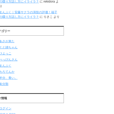
の喋り方話し方にイライラ？
に
rekidora
よ
り
まんぷく｜安藤サクラの演技の評価！福子
の喋り方話し方にイライラ？
に
りさこ
より
テゴリー
あさが来た
とと姉ちゃん
ひよっこ
べっぴんさん
まんぷく
わろてんか
半分、青い。
未分類
タ情報
ログイン