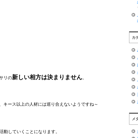
カ
新しい相方は決まりません
サリの
。
、キース以上の人材には巡り合えないようですね～
メ
活動していくことになります。