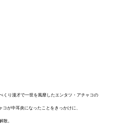
べくり漫才で一世を風靡したエンタツ・アチャコの
ャコが中耳炎になったことをきっかけに、
解散。