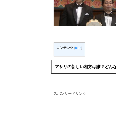
コンテンツ
[
hide
]
アサリの新しい相方は誰？どん
スポンサードリンク