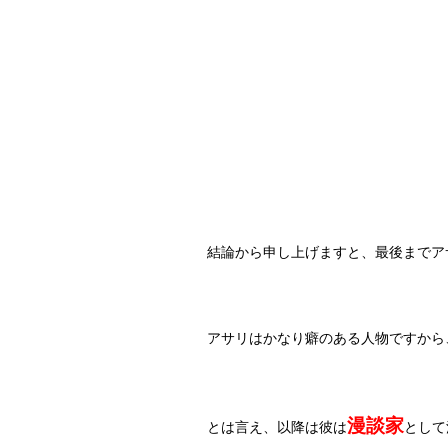
結論から申し上げますと、最後までア
アサリはかなり癖のある人物ですから
漫談家
とは言え、以降は彼は
として