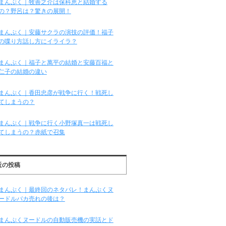
まんぷく｜牧善之介は保科恵と結婚する
の？野呂は？驚きの展開！
まんぷく｜安藤サクラの演技の評価！福子
の喋り方話し方にイライラ？
まんぷく｜福子と萬平の結婚と安藤百福と
仁子の結婚の違い
まんぷく｜香田忠彦が戦争に行く！戦死し
てしまうの？
まんぷく｜戦争に行く小野塚真一は戦死し
てしまうの？赤紙で召集
近の投稿
まんぷく｜最終回のネタバレ！まんぷくヌ
ードルバカ売れの後は？
まんぷくヌードルの自動販売機の実話とド