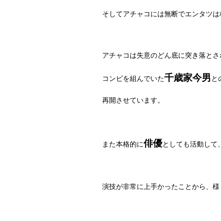
そしてアチャコには無断でエンタツは
アチャコは失意のどん底に突き落とさ
千歳家今男
コンビを組んでいた
と
再開させています。
俳優
また本格的に
としても活動して
演技が非常に上手かったことから、様