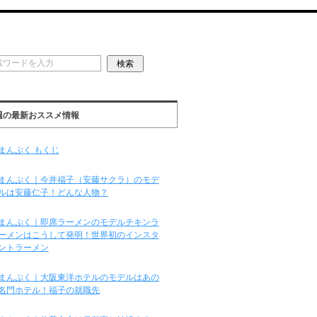
週の最新おススメ情報
まんぷく もくじ
まんぷく｜今井福子（安藤サクラ）のモデ
ルは安藤仁子！どんな人物？
まんぷく｜即席ラーメンのモデルチキンラ
ーメンはこうして発明！世界初のインスタ
ントラーメン
まんぷく｜大阪東洋ホテルのモデルはあの
名門ホテル！福子の就職先