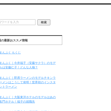
週の最新おススメ情報
まんぷく もくじ
まんぷく｜今井福子（安藤サクラ）のモデ
ルは安藤仁子！どんな人物？
まんぷく｜即席ラーメンのモデルチキンラ
ーメンはこうして発明！世界初のインスタ
ントラーメン
まんぷく｜大阪東洋ホテルのモデルはあの
名門ホテル！福子の就職先