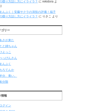
の喋り方話し方にイライラ？
に
rekidora
よ
り
まんぷく｜安藤サクラの演技の評価！福子
の喋り方話し方にイライラ？
に
りさこ
より
テゴリー
あさが来た
とと姉ちゃん
ひよっこ
べっぴんさん
まんぷく
わろてんか
半分、青い。
未分類
タ情報
ログイン