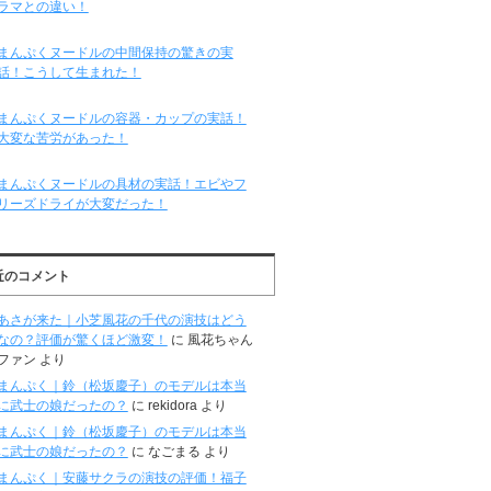
ラマとの違い！
まんぷくヌードルの中間保持の驚きの実
話！こうして生まれた！
まんぷくヌードルの容器・カップの実話！
大変な苦労があった！
まんぷくヌードルの具材の実話！エビやフ
リーズドライが大変だった！
近のコメント
あさが来た｜小芝風花の千代の演技はどう
なの？評価が驚くほど激変！
に
風花ちゃん
ファン
より
まんぷく｜鈴（松坂慶子）のモデルは本当
に武士の娘だったの？
に
rekidora
より
まんぷく｜鈴（松坂慶子）のモデルは本当
に武士の娘だったの？
に
なごまる
より
まんぷく｜安藤サクラの演技の評価！福子