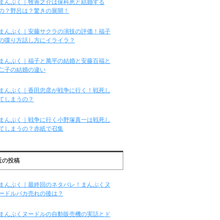
まんぷく｜牧善之介は保科恵と結婚する
の？野呂は？驚きの展開！
まんぷく｜安藤サクラの演技の評価！福子
の喋り方話し方にイライラ？
まんぷく｜福子と萬平の結婚と安藤百福と
仁子の結婚の違い
まんぷく｜香田忠彦が戦争に行く！戦死し
てしまうの？
まんぷく｜戦争に行く小野塚真一は戦死し
てしまうの？赤紙で召集
近の投稿
まんぷく｜最終回のネタバレ！まんぷくヌ
ードルバカ売れの後は？
まんぷくヌードルの自動販売機の実話とド