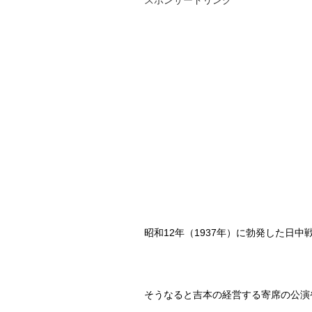
昭和
12
年（
1937
年）に勃発した日中
そうなると吉本の経営する寄席の公演