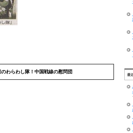
業のわらわし隊！中国戦線の慰問団
最