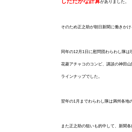
したたかな計算
がありました。
そのため正之助が朝日新聞に働きかけ
同年の
12
月
1
日に慰問団わらわし隊は
花菱アチャコのコンビ、講談の神田山
ラインナップでした。
翌年の
1
月までわらわし隊は満州各地
また正之助の狙いも的中して、新聞各