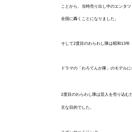
ことから、当時売り出し中のエンタツ
全国に轟くことになりました。
そして
2
度目のわらわし隊は昭和
13
年
ドラマの「わろてんか隊」のモデルに
2
度目のわらわし隊は芸人を売り込む
主な目的でした。
スポンサードリンク