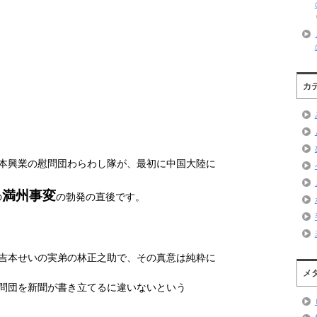
カ
本興業の慰問団わらわし隊が、最初に中国大陸に
満州事変
の
の勃発の直後です。
吉本せいの実弟の林正之助で、その真意は純粋に
メ
問団を新聞が書き立てるに違いないという