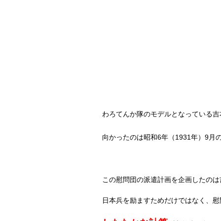
わろてんか隊のモデルとなっている吉
向かったのは昭和
6
年（
1931
年）
9
月
この慰問団の派遣計画を企画したのは
日本兵を励ますためだけではなく、慰