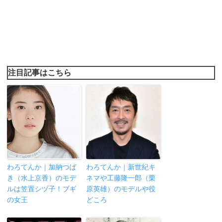
注目記事はこちら
わろてんか｜加納つば
わろてんか｜新世紀キ
き（水上京香）のモデ
ネマや工藤隆一郎（栗
ルは笠置シヅ子！ブギ
原英雄）のモデルや役
の女王
どころ