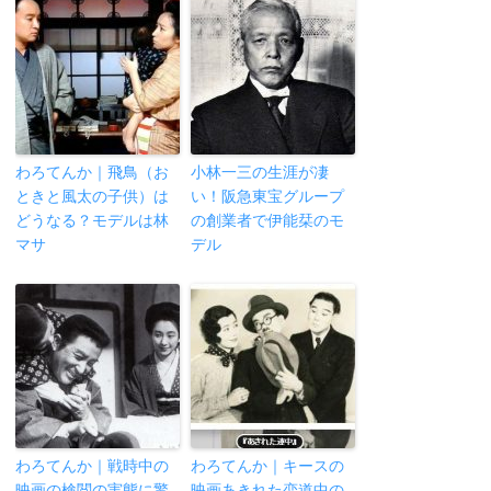
わろてんか｜飛鳥（お
小林一三の生涯が凄
ときと風太の子供）は
い！阪急東宝グループ
どうなる？モデルは林
の創業者で伊能栞のモ
マサ
デル
わろてんか｜戦時中の
わろてんか｜キースの
映画の検閲の実態に驚
映画あきれた恋道中の