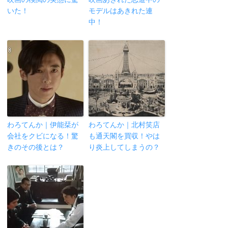
いた！
モデルはあきれた連
中！
わろてんか｜伊能栞が
わろてんか｜北村笑店
会社をクビになる！驚
も通天閣を買収！やは
きのその後とは？
り炎上してしまうの？