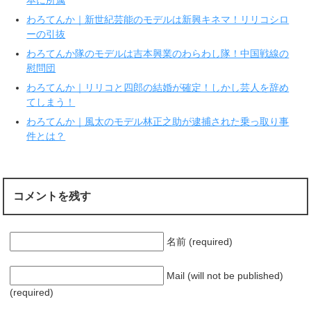
ウ
て
ィ
く
わろてんか｜新世紀芸能のモデルは新興キネマ！リリコシロ
ン
だ
ド
さ
ーの引抜
ウ
い
で
(
わろてんか隊のモデルは吉本興業のわらわし隊！中国戦線の
開
新
き
し
慰問団
ま
い
す
ウ
わろてんか｜リリコと四郎の結婚が確定！しかし芸人を辞め
)
ィ
ン
てしまう！
ド
ウ
で
わろてんか｜風太のモデル林正之助が逮捕された乗っ取り事
開
件とは？
き
ま
す
)
コメントを残す
名前 (required)
Mail (will not be published)
(required)