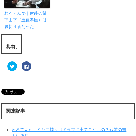
わろてんか｜伊能の部
下山下（玉置孝匡）は
裏切り者だった！
共有:
ク
F
リ
a
ッ
c
ク
e
し
b
て
o
T
o
w
k
i
で
t
共
t
有
e
す
r
る
関連記事
で
に
共
は
有
ク
(
リ
新
ッ
わろてんか｜ミヤコ蝶々はドラマに出てこないの？戦前の吉
し
ク
い
し
本に所属