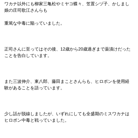
ワカナ以外にも柳家三亀松やミヤコ蝶々、笠置シヅ子、かしまし
娘の庄司歌江さんらも
重篤な中毒に陥っていました。
正司さんに至ってはその後、
12
歳から
20
歳過ぎまで薬漬けだった
ことを告白しています。
また三波伸介、東八郎、藤田まことさんらも、ヒロポンを使用経
験があることを語っています。
少し話が脱線しましたが、いずれにしても全盛期のミスワカナは
ヒロポン中毒と戦っていました。