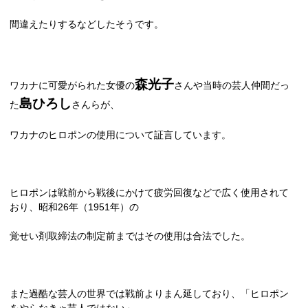
間違えたりするなどしたそうです。
森光子
ワカナに可愛がられた女優の
さんや当時の芸人仲間だっ
島ひろし
た
さんらが、
ワカナのヒロポンの使用について証言しています。
ヒロポンは戦前から戦後にかけて疲労回復などで広く使用されて
おり、昭和
26
年（
1951
年）の
覚せい剤取締法の制定前まではその使用は合法でした。
また過酷な芸人の世界では戦前よりまん延しており、「ヒロポン
をやらなきゃ芸人ではない」