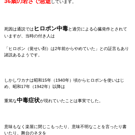
36
歳の若さで急逝
しています。
ヒロポン中毒
死因は通説では
と過労による心臓発作とされて
いますが、当時の付き人は
「ヒロポン（覚せい剤）は
2
年前からやめていた」との証言もあり
諸説あるようです。
しかしワカナは昭和
15
年（
1940
年）頃からヒロポンを使いはじ
め、昭和
17
年（
1942
年）以降は
中毒症状
重篤な
が現れていたことは事実でした。
意味もなく楽屋に閉じこもったり、意味不明なことを言ったり書
いたり、舞台のネタを