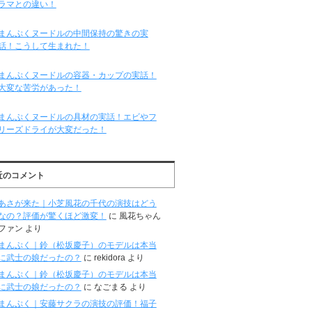
ラマとの違い！
まんぷくヌードルの中間保持の驚きの実
話！こうして生まれた！
まんぷくヌードルの容器・カップの実話！
大変な苦労があった！
まんぷくヌードルの具材の実話！エビやフ
リーズドライが大変だった！
近のコメント
あさが来た｜小芝風花の千代の演技はどう
なの？評価が驚くほど激変！
に
風花ちゃん
ファン
より
まんぷく｜鈴（松坂慶子）のモデルは本当
に武士の娘だったの？
に
rekidora
より
まんぷく｜鈴（松坂慶子）のモデルは本当
に武士の娘だったの？
に
なごまる
より
まんぷく｜安藤サクラの演技の評価！福子