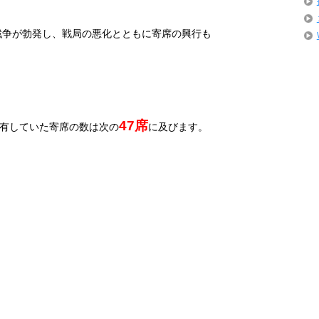
戦争が勃発し、戦局の悪化とともに寄席の興行も
47
席
有していた寄席の数は次の
に及びます。