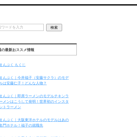
週の最新おススメ情報
まんぷく もくじ
まんぷく｜今井福子（安藤サクラ）のモデ
ルは安藤仁子！どんな人物？
まんぷく｜即席ラーメンのモデルチキンラ
ーメンはこうして発明！世界初のインスタ
ントラーメン
まんぷく｜大阪東洋ホテルのモデルはあの
名門ホテル！福子の就職先