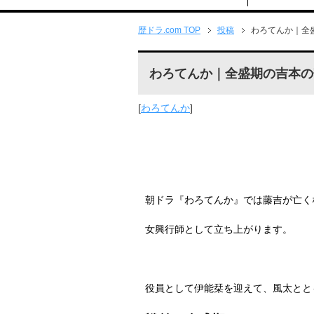
歴ドラ.com TOP
投稿
わろてんか｜全
わろてんか｜全盛期の吉本の
[
わろてんか
]
朝ドラ『わろてんか』では藤吉が亡く
女興行師として立ち上がります。
役員として伊能栞を迎えて、風太とと