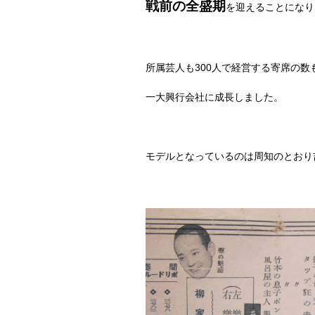
戦前の全盛期
を迎えることになり
所属芸人も
300
人で経営する寄席の数
一大興行会社に成長しました。
モデルとなっているのは周知のとおり