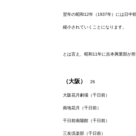
翌年の昭和
12
年（
1937
年）には日中
縮小されていくことになります。
とは言え、昭和
11
年に吉本興業部が所
（大阪）
26
大阪花月劇場（千日前）
南地花月（千日前）
千日前南陽館（千日前）
三友倶楽部（千日前）