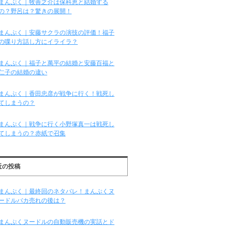
まんぷく｜牧善之介は保科恵と結婚する
の？野呂は？驚きの展開！
まんぷく｜安藤サクラの演技の評価！福子
の喋り方話し方にイライラ？
まんぷく｜福子と萬平の結婚と安藤百福と
仁子の結婚の違い
まんぷく｜香田忠彦が戦争に行く！戦死し
てしまうの？
まんぷく｜戦争に行く小野塚真一は戦死し
てしまうの？赤紙で召集
近の投稿
まんぷく｜最終回のネタバレ！まんぷくヌ
ードルバカ売れの後は？
まんぷくヌードルの自動販売機の実話とド