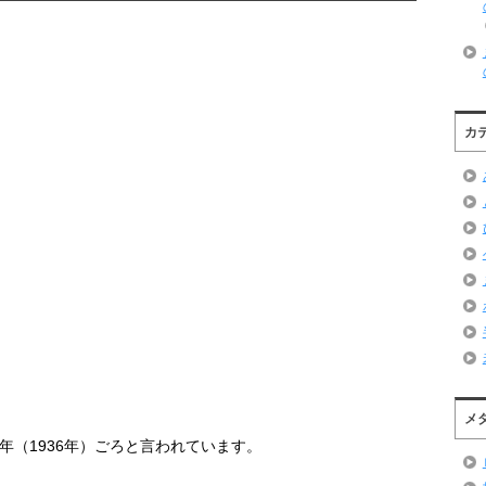
カ
メ
年（
1936
年）ごろと言われています。