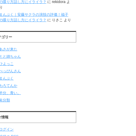
の喋り方話し方にイライラ？
に
rekidora
よ
り
まんぷく｜安藤サクラの演技の評価！福子
の喋り方話し方にイライラ？
に
りさこ
より
テゴリー
あさが来た
とと姉ちゃん
ひよっこ
べっぴんさん
まんぷく
わろてんか
半分、青い。
未分類
タ情報
ログイン