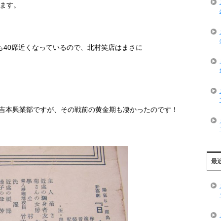
ます。
も
40
席近くなっているので、北村笑店はまさに
吉本興業部ですが、その戦前の黄金期も凄かったのです！
最