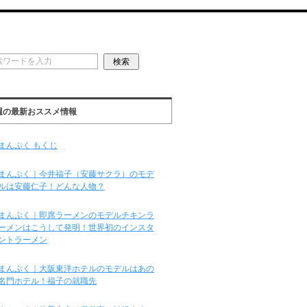
週の最新おススメ情報
まんぷく もくじ
まんぷく｜今井福子（安藤サクラ）のモデ
ルは安藤仁子！どんな人物？
まんぷく｜即席ラーメンのモデルチキンラ
ーメンはこうして発明！世界初のインスタ
ントラーメン
まんぷく｜大阪東洋ホテルのモデルはあの
名門ホテル！福子の就職先