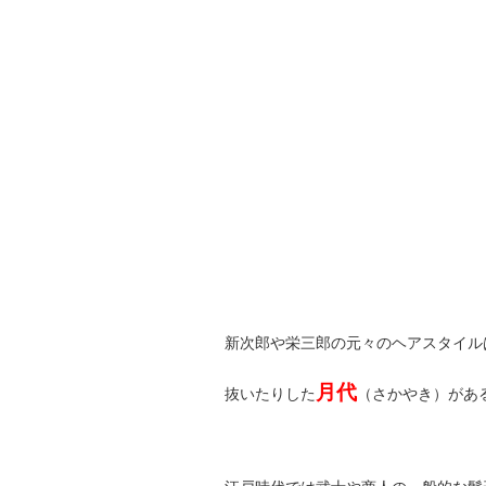
新次郎や栄三郎の元々のヘアスタイル
月代
抜いたりした
（さかやき）があ