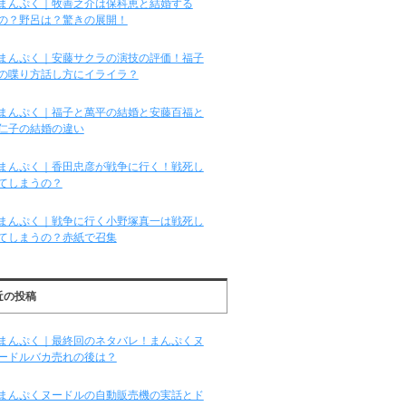
まんぷく｜牧善之介は保科恵と結婚する
の？野呂は？驚きの展開！
まんぷく｜安藤サクラの演技の評価！福子
の喋り方話し方にイライラ？
まんぷく｜福子と萬平の結婚と安藤百福と
仁子の結婚の違い
まんぷく｜香田忠彦が戦争に行く！戦死し
てしまうの？
まんぷく｜戦争に行く小野塚真一は戦死し
てしまうの？赤紙で召集
近の投稿
まんぷく｜最終回のネタバレ！まんぷくヌ
ードルバカ売れの後は？
まんぷくヌードルの自動販売機の実話とド