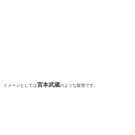
宮本武蔵
、イメージとしては
のような髪形です。