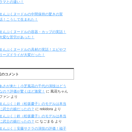
ラマとの違い！
まんぷくヌードルの中間保持の驚きの実
話！こうして生まれた！
まんぷくヌードルの容器・カップの実話！
大変な苦労があった！
まんぷくヌードルの具材の実話！エビやフ
リーズドライが大変だった！
近のコメント
あさが来た｜小芝風花の千代の演技はどう
なの？評価が驚くほど激変！
に
風花ちゃん
ファン
より
まんぷく｜鈴（松坂慶子）のモデルは本当
に武士の娘だったの？
に
rekidora
より
まんぷく｜鈴（松坂慶子）のモデルは本当
に武士の娘だったの？
に
なごまる
より
まんぷく｜安藤サクラの演技の評価！福子