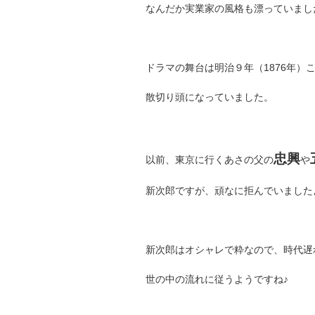
なんだか実業家の風格も漂っていまし
ドラマの舞台は明治９年（1876年）
散切り頭になっていました。
忠興
以前、東京に行くあさの父の
や
新次郎ですが、頑なに拒んでいました
新次郎はオシャレで粋なので、時代遅
世の中の流れに従うようですね♪