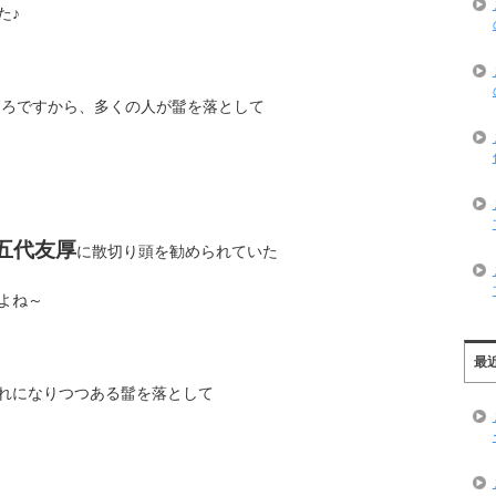
た♪
ころですから、多くの人が髷を落として
五代友厚
に散切り頭を勧められていた
よね～
最
れになりつつある髷を落として