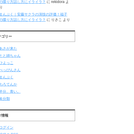
の喋り方話し方にイライラ？
に
rekidora
よ
り
まんぷく｜安藤サクラの演技の評価！福子
の喋り方話し方にイライラ？
に
りさこ
より
テゴリー
あさが来た
とと姉ちゃん
ひよっこ
べっぴんさん
まんぷく
わろてんか
半分、青い。
未分類
タ情報
ログイン