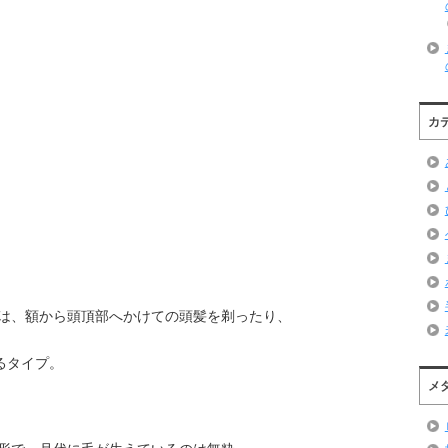
カ
は、額から頭頂部へかけての頭髪を剃ったり、
るタイプ。
メ