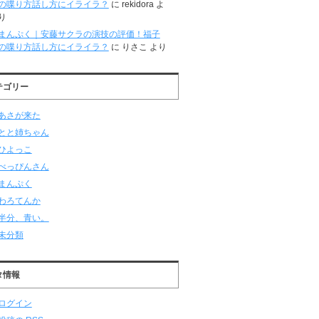
の喋り方話し方にイライラ？
に
rekidora
よ
り
まんぷく｜安藤サクラの演技の評価！福子
の喋り方話し方にイライラ？
に
りさこ
より
テゴリー
あさが来た
とと姉ちゃん
ひよっこ
べっぴんさん
まんぷく
わろてんか
半分、青い。
未分類
タ情報
ログイン