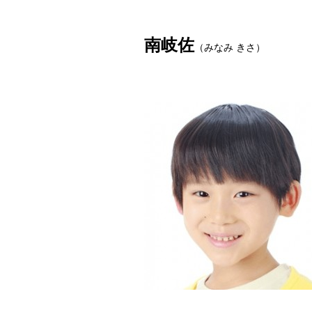
南岐佐
（みなみ きさ）