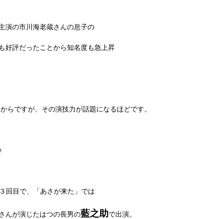
主演の市川海老蔵さんの息子の
も好評だったことから知名度も急上昇
年からですが、その演技力が話題になるほどです。
♪
３回目で、「あさが来た」では
藍之助
さんが演じたはつの長男の
で出演。