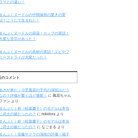
ラマとの違い！
まんぷくヌードルの中間保持の驚きの実
話！こうして生まれた！
まんぷくヌードルの容器・カップの実話！
大変な苦労があった！
まんぷくヌードルの具材の実話！エビやフ
リーズドライが大変だった！
近のコメント
あさが来た｜小芝風花の千代の演技はどう
なの？評価が驚くほど激変！
に
風花ちゃん
ファン
より
まんぷく｜鈴（松坂慶子）のモデルは本当
に武士の娘だったの？
に
rekidora
より
まんぷく｜鈴（松坂慶子）のモデルは本当
に武士の娘だったの？
に
なごまる
より
まんぷく｜安藤サクラの演技の評価！福子