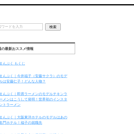
週の最新おススメ情報
まんぷく もくじ
まんぷく｜今井福子（安藤サクラ）のモデ
ルは安藤仁子！どんな人物？
まんぷく｜即席ラーメンのモデルチキンラ
ーメンはこうして発明！世界初のインスタ
ントラーメン
まんぷく｜大阪東洋ホテルのモデルはあの
名門ホテル！福子の就職先