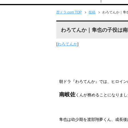
歴ドラ.com TOP
投稿
わろてんか｜隼
わろてんか｜隼也の子役は南
[
わろてんか
]
朝ドラ『わろてんか』では、ヒロイン
南岐佐
くんが務めることになりまし
隼也は幼少期を渡部翔夢くん、成長後