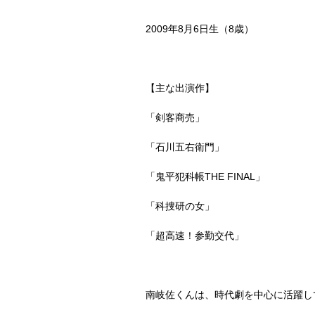
2009
年
8
月
6
日生（
8
歳）
【主な出演作】
「剣客商売」
「石川五右衛門」
「鬼平犯科帳
THE FINAL
」
「科捜研の女」
「超高速！参勤交代」
南岐佐くんは、時代劇を中心に活躍し