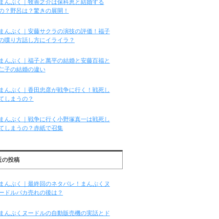
まんぷく｜牧善之介は保科恵と結婚する
の？野呂は？驚きの展開！
まんぷく｜安藤サクラの演技の評価！福子
の喋り方話し方にイライラ？
まんぷく｜福子と萬平の結婚と安藤百福と
仁子の結婚の違い
まんぷく｜香田忠彦が戦争に行く！戦死し
てしまうの？
まんぷく｜戦争に行く小野塚真一は戦死し
てしまうの？赤紙で召集
近の投稿
まんぷく｜最終回のネタバレ！まんぷくヌ
ードルバカ売れの後は？
まんぷくヌードルの自動販売機の実話とド