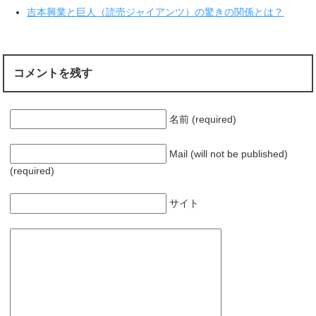
開
新
き
し
吉本興業と巨人（読売ジャイアンツ）の驚きの関係とは？
ま
い
す
ウ
)
ィ
ン
ド
ウ
で
コメントを残す
開
き
ま
す
)
名前 (required)
Mail (will not be published)
(required)
サイト