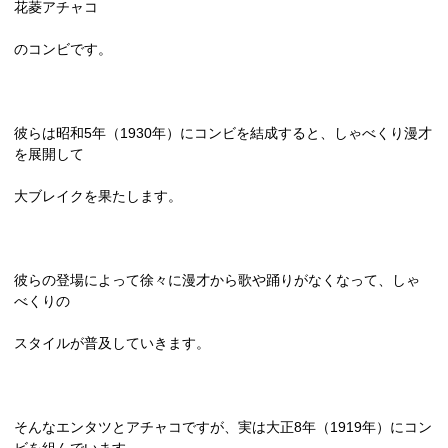
花菱アチャコ
のコンビです。
彼らは昭和
5
年（
1930
年）にコンビを結成すると、しゃべくり漫才
を展開して
大ブレイクを果たします。
彼らの登場によって徐々に漫才から歌や踊りがなくなって、しゃ
べくりの
スタイルが普及していきます。
そんなエンタツとアチャコですが、実は大正
8
年（
1919
年）にコン
ビを組んで
います。