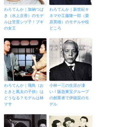
わろてんか｜加納つば
わろてんか｜新世紀キ
き（水上京香）のモデ
ネマや工藤隆一郎（栗
ルは笠置シヅ子！ブギ
原英雄）のモデルや役
の女王
どころ
わろてんか｜飛鳥（お
小林一三の生涯が凄
ときと風太の子供）は
い！阪急東宝グループ
どうなる？モデルは林
の創業者で伊能栞のモ
マサ
デル