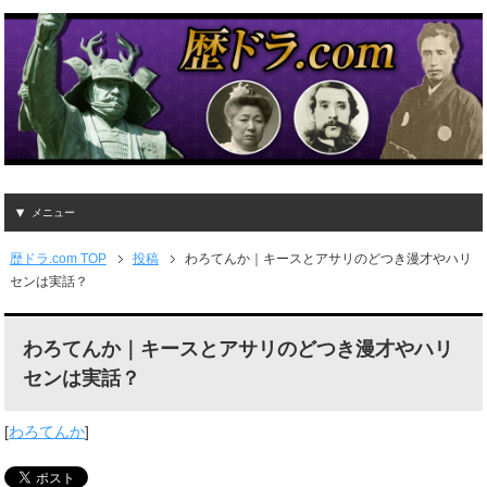
メニュー
歴ドラ.com TOP
投稿
わろてんか｜キースとアサリのどつき漫才やハリ
センは実話？
わろてんか｜キースとアサリのどつき漫才やハリ
センは実話？
[
わろてんか
]