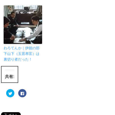
わろてんか｜伊能の部
下山下（玉置孝匡）は
裏切り者だった！
共有:
ク
F
リ
a
ッ
c
ク
e
し
b
て
o
T
o
w
k