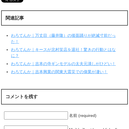
i
で
t
共
t
有
e
す
r
る
関連記事
で
に
共
は
有
ク
(
リ
新
ッ
わろてんか｜万丈目（藤井隆）の後面踊りが絶滅寸前だっ
し
ク
い
し
た！
ウ
て
ィ
く
わろてんか｜キースが北村笑店を退社！驚きの行動とはな
ン
だ
ド
さ
に？
ウ
い
で
(
わろてんか｜吉本の寺ギンモデルの太夫元潰しがひどい！
開
新
き
し
ま
い
わろてんか｜吉本興業の関東大震災での偉業が凄い！
す
ウ
)
ィ
ン
ド
ウ
で
開
コメントを残す
き
ま
す
)
名前 (required)