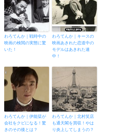
わろてんか｜戦時中の
わろてんか｜キースの
映画の検閲の実態に驚
映画あきれた恋道中の
いた！
モデルはあきれた連
中！
わろてんか｜伊能栞が
わろてんか｜北村笑店
会社をクビになる！驚
も通天閣を買収！やは
きのその後とは？
り炎上してしまうの？