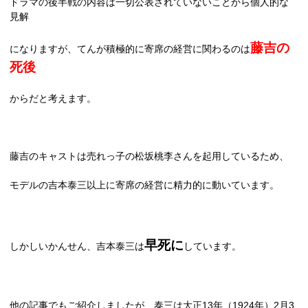
ドラマの後半戦の内容は一切公表されていないことから個人的な
見解
藤吉の
になりますが、てんが積極的に寄席の経営に関わるのは
死後
からだと考えます。
藤吉のキャストは売れっ子の松坂桃李さんを起用しているため、
モデルの吉本泰三以上に寄席の経営に精力的に動いています。
早死に
しかしいかんせん、吉本泰三は
しています。
他の記事でもご紹介しましたが、泰三は大正
13
年（
1924
年）
2
月
3