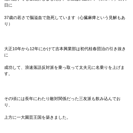
日に
37
歳の若さで脳溢血で急死しています（心臓麻痺という見解もあ
り）
大正
10
年から
12
年にかけて吉本興業部は初代桂春団治の引き抜き
に
成功して、浪速落語反対派を乗っ取って太夫元に名乗りを上げま
す。
その頃には長年にわたり敵対関係だった三友派も飲み込んでお
り、
上方に一大園芸王国を築きました。