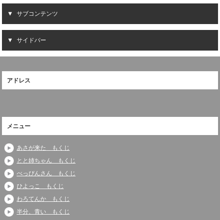
サブコンテンツ
サイドバー
アドレス
メニュー
あさが来た もくじ
とと姉ちゃん もくじ
べっぴんさん もくじ
ひよっこ もくじ
わろてんか もくじ
半分、青い もくじ