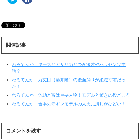
リ
a
ッ
c
ク
e
し
b
て
o
T
o
w
k
i
で
t
共
t
有
e
す
r
る
関連記事
で
に
共
は
有
ク
(
リ
新
ッ
わろてんか｜キースとアサリのどつき漫才やハリセンは実
し
ク
い
し
話？
ウ
て
ィ
く
わろてんか｜万丈目（藤井隆）の後面踊りが絶滅寸前だっ
ン
だ
ド
さ
た！
ウ
い
で
(
わろてんか｜佐助と富は重要人物！モデルと驚きの役どころ
開
新
き
し
ま
い
わろてんか｜吉本の寺ギンモデルの太夫元潰しがひどい！
す
ウ
)
ィ
ン
ド
ウ
で
開
コメントを残す
き
ま