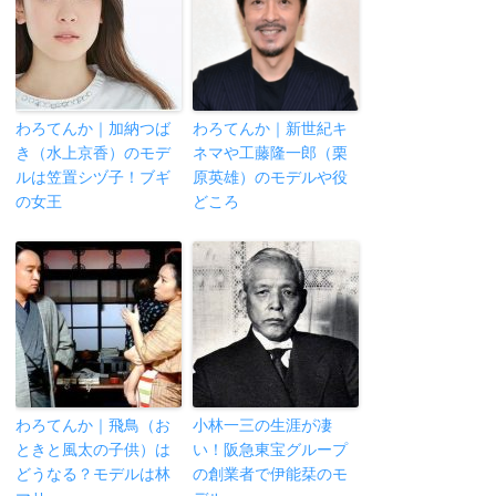
わろてんか｜加納つば
わろてんか｜新世紀キ
き（水上京香）のモデ
ネマや工藤隆一郎（栗
ルは笠置シヅ子！ブギ
原英雄）のモデルや役
の女王
どころ
わろてんか｜飛鳥（お
小林一三の生涯が凄
ときと風太の子供）は
い！阪急東宝グループ
どうなる？モデルは林
の創業者で伊能栞のモ