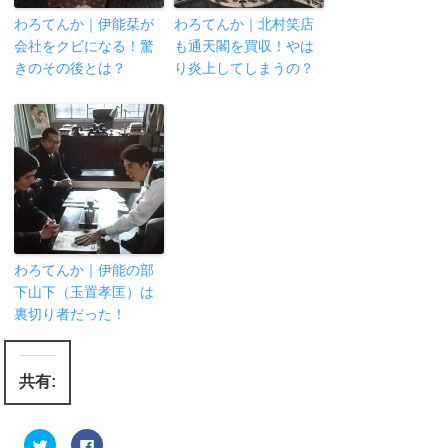
わろてんか｜伊能栞が
わろてんか｜北村笑店
会社をクビになる！驚
も通天閣を買収！やは
きのその後とは？
り炎上してしまうの？
わろてんか｜伊能の部
下山下（玉置孝匡）は
裏切り者だった！
共有:
ク
F