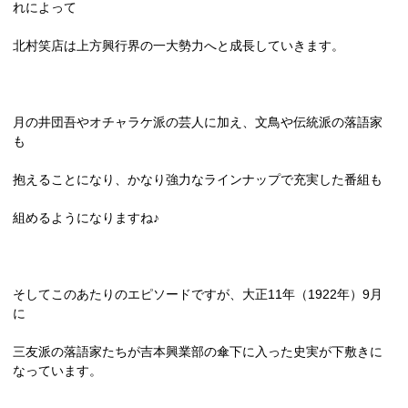
れによって
北村笑店は上方興行界の一大勢力へと成長していきます。
月の井団吾やオチャラケ派の芸人に加え、文鳥や伝統派の落語家
も
抱えることになり、かなり強力なラインナップで充実した番組も
組めるようになりますね♪
そしてこのあたりのエピソードですが、大正
11
年（
1922
年）
9
月
に
三友派の落語家たちが吉本興業部の傘下に入った史実が下敷きに
なっています。