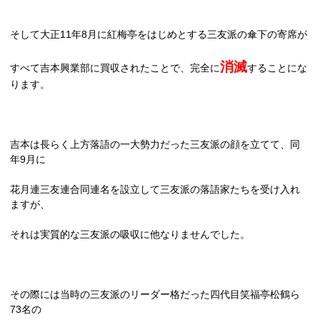
そして大正
11
年
8
月に紅梅亭をはじめとする三友派の傘下の寄席が
消滅
すべて吉本興業部に買収されたことで、完全に
することにな
ります。
吉本は長らく上方落語の一大勢力だった三友派の顔を立てて、同
年
9
月に
花月連三友連合同連名を設立して三友派の落語家たちを受け入れ
ますが、
それは実質的な三友派の吸収に他なりませんでした。
その際には当時の三友派のリーダー格だった四代目笑福亭松鶴ら
73
名の