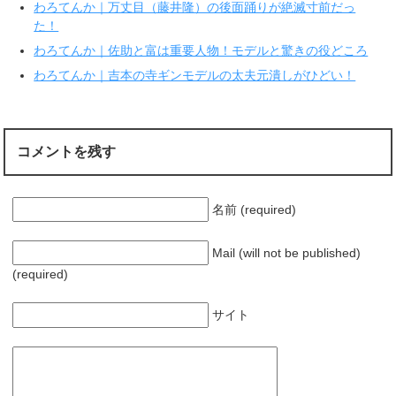
わろてんか｜万丈目（藤井隆）の後面踊りが絶滅寸前だっ
開
新
き
し
た！
ま
い
す
ウ
わろてんか｜佐助と富は重要人物！モデルと驚きの役どころ
)
ィ
ン
ド
わろてんか｜吉本の寺ギンモデルの太夫元潰しがひどい！
ウ
で
開
き
ま
す
)
コメントを残す
名前 (required)
Mail (will not be published)
(required)
サイト