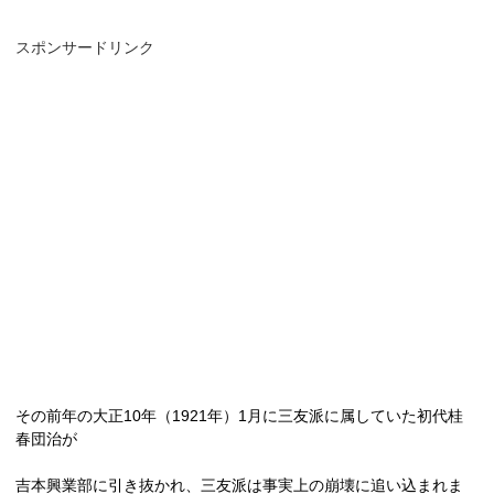
スポンサードリンク
その前年の大正
10
年（
1921
年）
1
月に三友派に属していた初代桂
春団治が
吉本興業部に引き抜かれ、三友派は事実上の崩壊に追い込まれま