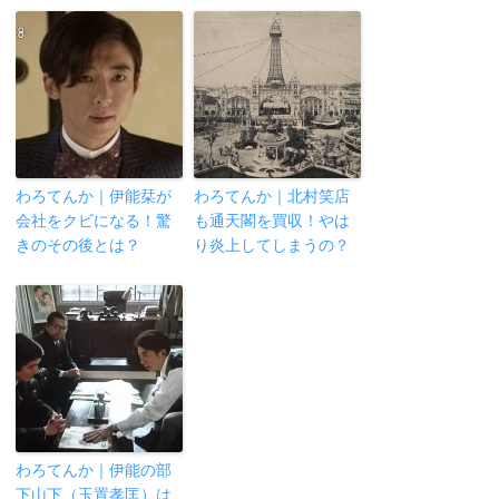
わろてんか｜伊能栞が
わろてんか｜北村笑店
会社をクビになる！驚
も通天閣を買収！やは
きのその後とは？
り炎上してしまうの？
わろてんか｜伊能の部
下山下（玉置孝匡）は