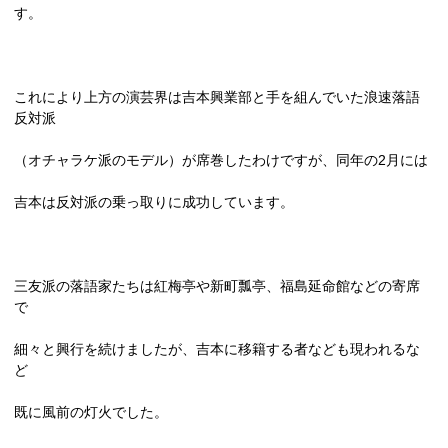
す。
これにより上方の演芸界は吉本興業部と手を組んでいた浪速落語
反対派
（オチャラケ派のモデル）が席巻したわけですが、同年の
2
月には
吉本は反対派の乗っ取りに成功しています。
三友派の落語家たちは紅梅亭や新町瓢亭、福島延命館などの寄席
で
細々と興行を続けましたが、吉本に移籍する者なども現われるな
ど
既に風前の灯火でした。