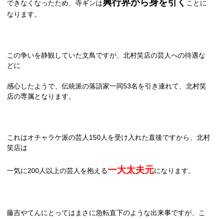
興行界から身を引く
できなくなったため、寺ギンは
ことに
なります。
この争いを静観していた文鳥ですが、北村笑店の芸人への待遇な
どに
感心したようで、伝統派の落語家一同
53
名を引き連れて、北村笑
店の専属となります。
これはオチャラケ派の芸人
150
人を受け入れた直後ですから、北村
笑店は
一大太夫元
一気に
200
人以上の芸人を抱える
になります。
藤吉やてんにとってはまさに急転直下のような出来事ですが、こ