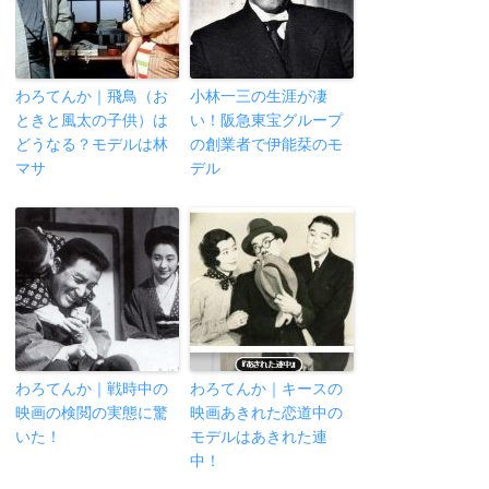
わろてんか｜飛鳥（お
小林一三の生涯が凄
ときと風太の子供）は
い！阪急東宝グループ
どうなる？モデルは林
の創業者で伊能栞のモ
マサ
デル
わろてんか｜戦時中の
わろてんか｜キースの
映画の検閲の実態に驚
映画あきれた恋道中の
いた！
モデルはあきれた連
中！