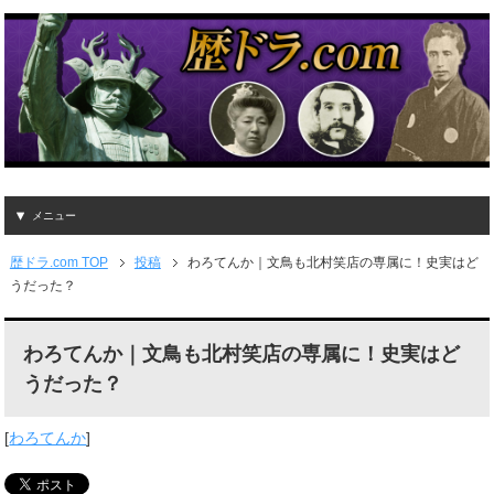
メニュー
歴ドラ.com TOP
投稿
わろてんか｜文鳥も北村笑店の専属に！史実はど
うだった？
わろてんか｜文鳥も北村笑店の専属に！史実はど
うだった？
[
わろてんか
]