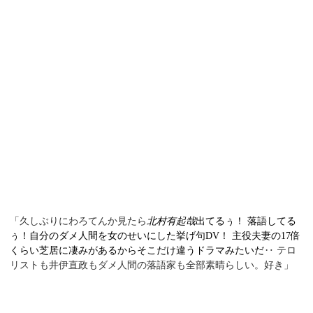
「久しぶりにわろてんか見たら
北村有起哉
出てるぅ！ 落語してる
ぅ！自分のダメ人間を女のせいにした挙げ句
DV
！ 主役夫妻の
17
倍
‥ テロ
くらい芝居に凄みがあるからそこだけ違うドラマみたいだ
リストも井伊直政もダメ人間の落語家も全部素晴らしい。好き」