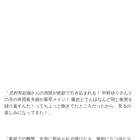
「
北村有起哉
さんの演技が絶妙で引き込まれる！ 中村ゆりさんと
の月の井団眞夫婦が最早メイン！ 藤吉とてんはなんど同じ衝突を
繰り返すんだ！ってちょっと飽きてたところだったから、見るの
楽しみになってきた！」
「客前での醜態、女房に慰められる情けなさ、激励に八つ当たり