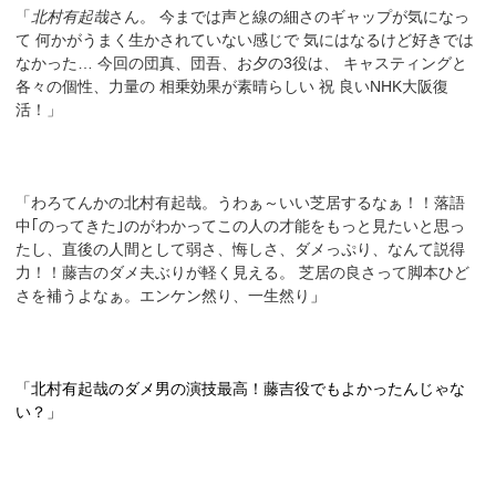
「
北村有起哉
さん。 今までは声と線の細さのギャップが気になっ
て 何かがうまく生かされていない感じで 気にはなるけど好きでは
なかった… 今回の団真、団吾、お夕の
3
役は、 キャスティングと
各々の個性、力量の 相乗効果が素晴らしい 祝 良い
NHK
大阪復
活！」
「わろてんかの北村有起哉。うわぁ～いい芝居するなぁ！！落語
中｢のってきた｣のがわかってこの人の才能をもっと見たいと思っ
たし、直後の人間として弱さ、悔しさ、ダメっぷり、なんて説得
力！！藤吉のダメ夫ぶりが軽く見える。 芝居の良さって脚本ひど
さを補うよなぁ。エンケン然り、一生然り
」
「北村有起哉のダメ男の演技最高！藤吉役でもよかったんじゃな
い？」