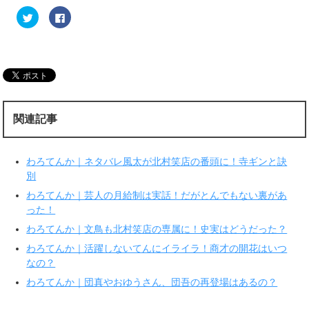
ク
F
リ
a
ッ
c
ク
e
し
b
て
o
T
o
w
k
i
で
t
共
t
有
e
す
r
る
関連記事
で
に
共
は
有
ク
(
リ
新
ッ
わろてんか｜ネタバレ風太が北村笑店の番頭に！寺ギンと訣
し
ク
い
し
別
ウ
て
ィ
く
わろてんか｜芸人の月給制は実話！だがとんでもない裏があ
ン
だ
ド
さ
った！
ウ
い
で
(
わろてんか｜文鳥も北村笑店の専属に！史実はどうだった？
開
新
き
し
ま
い
わろてんか｜活躍しないてんにイライラ！商才の開花はいつ
す
ウ
なの？
)
ィ
ン
ド
わろてんか｜団真やおゆうさん、団吾の再登場はあるの？
ウ
で
開