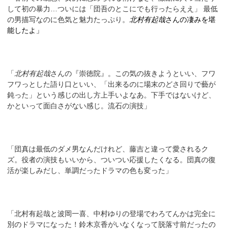
して初の暴力…ついには「団吾のとこにでも行ったらええ」 最低
の男描写なのに色気と魅力たっぷり。
北村有起哉
さんの凄みを堪
能したよ」
「
北村有起哉
さんの『崇徳院』。この気の抜きようといい、フワ
フワっとした語り口といい、「出来るのに場末のどさ回りで藝が
鈍った」という感じの出し方上手いよなあ。下手ではないけど、
かといって面白さがない感じ。流石の演技」
「団真は最低のダメ男なんだけれど、藤吉と違って愛されるク
ズ。役者の演技もいいから、ついつい応援したくなる。団真の復
活が楽しみだし、単調だったドラマの色も変った」
「北村有起哉と波岡一喜、中村ゆりの登場でわろてんかは完全に
別のドラマになった！鈴木京香がいなくなって脱落寸前だったの