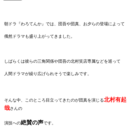
朝ドラ『わろてんか』では、団吾や団真、お夕らの登場によって
俄然ドラマも盛り上がってきました。
しばらくは彼らの三角関係や団吾の北村笑店専属などを巡って
人間ドラマが繰り広げられそうで楽しみです。
北村有起
そんな中、このところ目立ってきたのが団真を演じる
哉
さんの
絶賛の声
演技への
です。