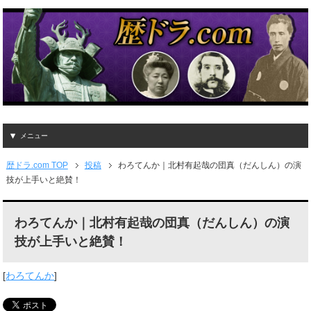
メニュー
歴ドラ.com TOP
投稿
わろてんか｜北村有起哉の団真（だんしん）の演
技が上手いと絶賛！
わろてんか｜北村有起哉の団真（だんしん）の演
技が上手いと絶賛！
[
わろてんか
]