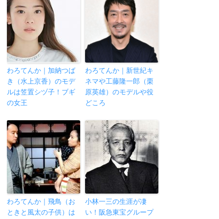
わろてんか｜加納つば
わろてんか｜新世紀キ
き（水上京香）のモデ
ネマや工藤隆一郎（栗
ルは笠置シヅ子！ブギ
原英雄）のモデルや役
の女王
どころ
わろてんか｜飛鳥（お
小林一三の生涯が凄
ときと風太の子供）は
い！阪急東宝グループ