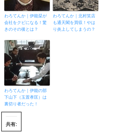
わろてんか｜伊能栞が
わろてんか｜北村笑店
会社をクビになる！驚
も通天閣を買収！やは
きのその後とは？
り炎上してしまうの？
わろてんか｜伊能の部
下山下（玉置孝匡）は
裏切り者だった！
共有: