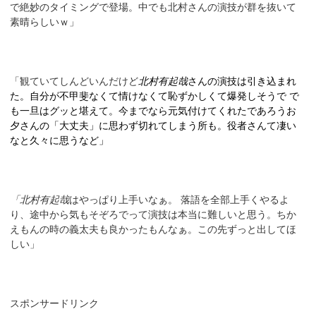
で絶妙のタイミングで登場。中でも北村さんの演技が群を抜いて
素晴らしいｗ」
「観ていてしんどいんだけど
北村有起哉
さんの演技は引き込まれ
た。自分が不甲斐なくて情けなくて恥ずかしくて爆発しそうで で
も一旦はグッと堪えて。今までなら元気付けてくれたであろうお
夕さんの「大丈夫」に思わず切れてしまう所も。役者さんて凄い
なと久々に思うなど」
「北村有起哉
はやっぱり上手いなぁ。 落語を全部上手くやるよ
り、途中から気もそぞろでって演技は本当に難しいと思う。ちか
えもんの時の義太夫も良かったもんなぁ。この先ずっと出してほ
しい」
スポンサードリンク