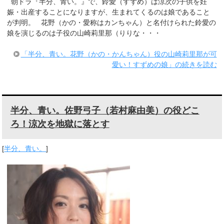
朝ドラ『半分、青い。』で、鈴愛（すずめ）は涼次の子供を妊
娠・出産することになりますが、生まれてくるのは娘であること
が判明。 花野（かの・愛称はカンちゃん）と名付けられた鈴愛の
娘を演じるのは子役の山崎莉里那（りりな・・・
「半分、青い。花野（かの・かんちゃん）役の山崎莉里那が可
愛い！すずめの娘」の続きを読む
半分、青い。佐野弓子（若村麻由美）の役どこ
ろ！涼次を地獄に落とす
[
半分、青い。
]