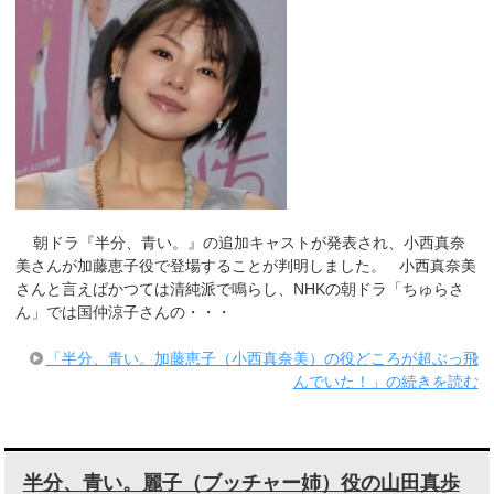
朝ドラ『半分、青い。』の追加キャストが発表され、小西真奈
美さんが加藤恵子役で登場することが判明しました。 小西真奈美
さんと言えばかつては清純派で鳴らし、NHKの朝ドラ「ちゅらさ
ん」では国仲涼子さんの・・・
「半分、青い。加藤恵子（小西真奈美）の役どころが超ぶっ飛
んでいた！」の続きを読む
半分、青い。麗子（ブッチャー姉）役の山田真歩