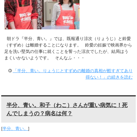
朝ドラ『半分、青い。』では、既報通り涼次（りょうじ）と鈴愛
（すずめ）は離婚することになります。 鈴愛の妊娠で映画界から
足を洗い堅気の仕事に就くことを誓った涼次でしたが、結局はう
まくいかないようです。 そんなふ・・・
「半分、青い。りょうじとすずめの離婚の真相が酷すぎてあり
得ない！」の続きを読む
半分、青い。和子（わこ）さんが重い病気に！死
んでしまうの？病名は何？
[
半分、青い。
]