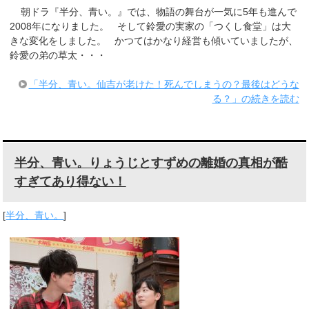
朝ドラ『半分、青い。』では、物語の舞台が一気に5年も進んで
2008年になりました。 そして鈴愛の実家の「つくし食堂」は大
きな変化をしました。 かつてはかなり経営も傾いていましたが、
鈴愛の弟の草太・・・
「半分、青い。仙吉が老けた！死んでしまうの？最後はどうな
る？」の続きを読む
半分、青い。りょうじとすずめの離婚の真相が酷
すぎてあり得ない！
[
半分、青い。
]