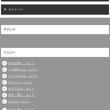
サイドバー
アドレス
メニュー
あさが来た もくじ
とと姉ちゃん もくじ
べっぴんさん もくじ
ひよっこ もくじ
わろてんか もくじ
半分、青い もくじ
まんぷく もくじ