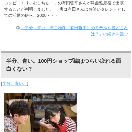
コンビ「くりぃむしちゅー」の有田哲平さんが津曲雅彦役で出演
することが判明しました。 実は有田さんはお笑いタレントとし
ての活動の傍ら、2000・・・
「半分、青い。津曲雅彦（有田哲平）のモデルや役どころ
は？」の続きを読む
半分、青い。100円ショップ編はつらい疲れる面
白くない？
[
半分、青い。
]