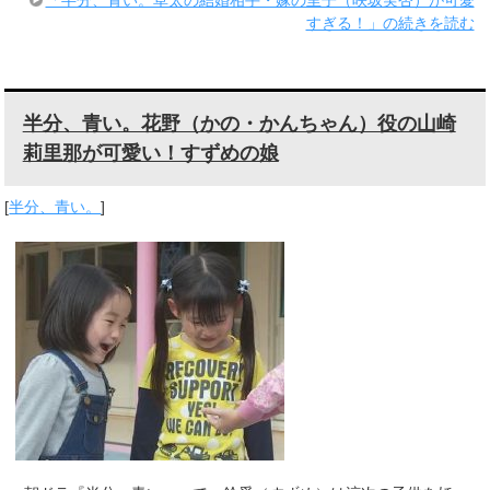
すぎる！」の続きを読む
半分、青い。花野（かの・かんちゃん）役の山崎
莉里那が可愛い！すずめの娘
[
半分、青い。
]