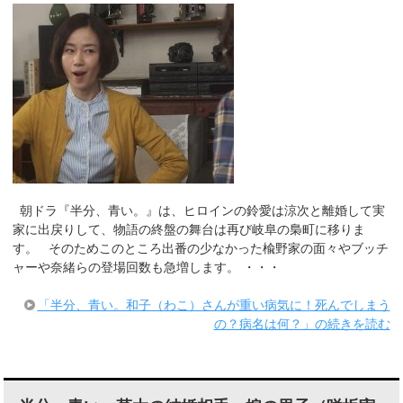
朝ドラ『半分、青い。』は、ヒロインの鈴愛は涼次と離婚して実
家に出戻りして、物語の終盤の舞台は再び岐阜の梟町に移りま
す。 そのためこのところ出番の少なかった楡野家の面々やブッチ
ャーや奈緒らの登場回数も急増します。 ・・・
「半分、青い。和子（わこ）さんが重い病気に！死んでしまう
の？病名は何？」の続きを読む