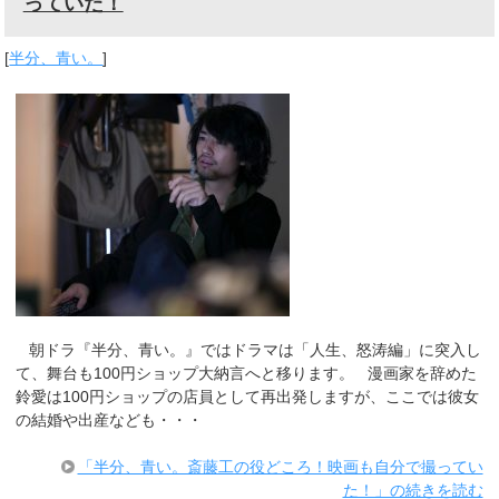
っていた！
[
半分、青い。
]
朝ドラ『半分、青い。』ではドラマは「人生、怒涛編」に突入し
て、舞台も100円ショップ大納言へと移ります。 漫画家を辞めた
鈴愛は100円ショップの店員として再出発しますが、ここでは彼女
の結婚や出産なども・・・
「半分、青い。斎藤工の役どころ！映画も自分で撮ってい
た！」の続きを読む