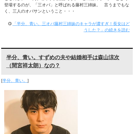
登場するのが、「三オバ」と呼ばれる藤村三姉妹。 言うまでもな
く、三人のオバサンということ・・・
「半分、青い。三オバ藤村三姉妹のキャラが濃すぎ！長女はど
うした？」の続きを読む
半分、青い。すずめの夫や結婚相手は森山涼次
（間宮祥太朗）なの？
[
半分、青い。
]