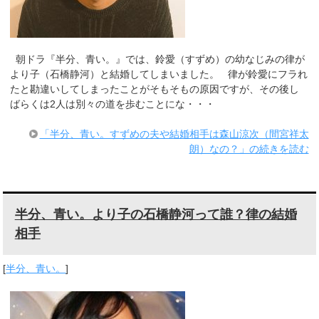
朝ドラ『半分、青い。』では、鈴愛（すずめ）の幼なじみの律が
より子（石橋静河）と結婚してしまいました。 律が鈴愛にフラれ
たと勘違いしてしまったことがそもそもの原因ですが、その後し
ばらくは2人は別々の道を歩むことにな・・・
「半分、青い。すずめの夫や結婚相手は森山涼次（間宮祥太
朗）なの？」の続きを読む
半分、青い。より子の石橋静河って誰？律の結婚
相手
[
半分、青い。
]