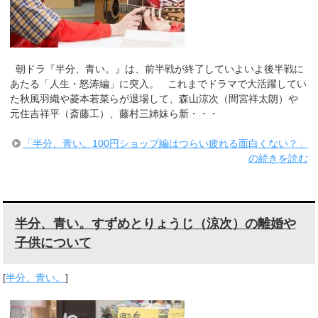
朝ドラ『半分、青い。』は、前半戦が終了していよいよ後半戦に
あたる「人生・怒涛編」に突入。 これまでドラマで大活躍してい
た秋風羽織や菱本若菜らが退場して、森山涼次（間宮祥太朗）や
元住吉祥平（斎藤工）、藤村三姉妹ら新・・・
「半分、青い。100円ショップ編はつらい疲れる面白くない？」
の続きを読む
半分、青い。すずめとりょうじ（涼次）の離婚や
子供について
[
半分、青い。
]