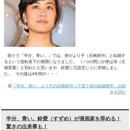
朝ドラ『半分、青い。』では、律がより子（石橋静河）と結婚す
るという急転直下の展開になりました。 いつの間にか律は清（古
畑星夏）と別れたと思いきや、鈴愛に冗談交じりに求婚しまし
た。 その後は4年間の・・・
「半分、青い。より子の石橋静河って誰？律の結婚相手」の続
きを読む
半分、青い。鈴愛（すずめ）が漫画家を辞める！
驚きの出来事も！