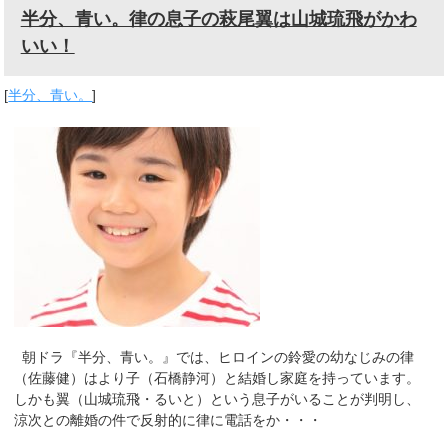
半分、青い。律の息子の萩尾翼は山城琉飛がかわ
いい！
[
半分、青い。
]
朝ドラ『半分、青い。』では、ヒロインの鈴愛の幼なじみの律
（佐藤健）はより子（石橋静河）と結婚し家庭を持っています。
しかも翼（山城琉飛・るいと）という息子がいることが判明し、
涼次との離婚の件で反射的に律に電話をか・・・