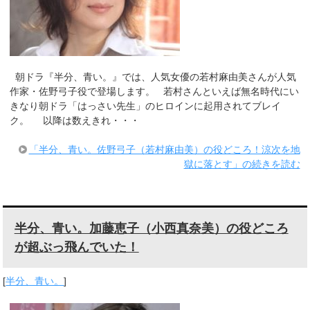
朝ドラ『半分、青い。』では、人気女優の若村麻由美さんが人気
作家・佐野弓子役で登場します。 若村さんといえば無名時代にい
きなり朝ドラ「はっさい先生」のヒロインに起用されてブレイ
ク。 以降は数えきれ・・・
「半分、青い。佐野弓子（若村麻由美）の役どころ！涼次を地
獄に落とす」の続きを読む
半分、青い。加藤恵子（小西真奈美）の役どころ
が超ぶっ飛んでいた！
[
半分、青い。
]