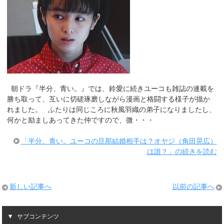
朝ドラ『半分、青い。』では、鈴愛に続きユーコも雑誌の連載を
勝ち取って、互いに切磋琢磨しながら漫画と格闘する様子が描か
れました。 ふたりは同じころに秋風羽織の弟子になりましたし、
何かと励ましあってきた仲ですので、微・・・
「半分、青い。ユーコの旦那結婚相手は？オヤジ（角田晃広）
は誰？」の続きを読む
新しい記事へ
以前の記事へ
サブコンテンツ