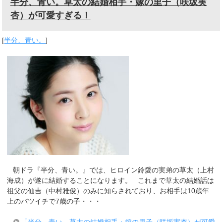
半分、青い。草太の結婚相手・嫁の里子（咲坂実
杏）が可愛すぎる！
[
半分、青い。
]
朝ドラ『半分、青い。』では、ヒロイン鈴愛の実弟の草太（上村
海成）が遂に結婚することになります。 これまで草太の結婚話は
祖父の仙吉（中村雅俊）のみに知らされており、お相手は10歳年
上のバツイチで7歳の子・・・
「半分、青い。草太の結婚相手・嫁の里子（咲坂実杏）が可愛