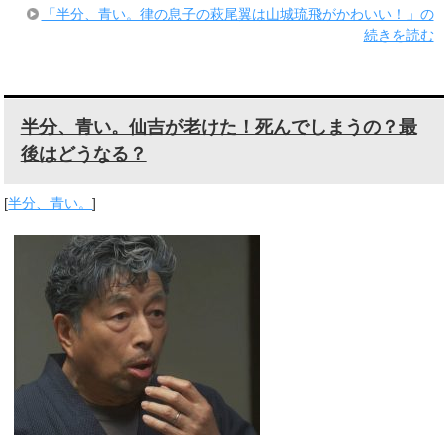
「半分、青い。律の息子の萩尾翼は山城琉飛がかわいい！」の
続きを読む
半分、青い。仙吉が老けた！死んでしまうの？最
後はどうなる？
[
半分、青い。
]