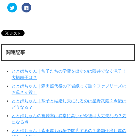
ク
F
リ
a
ッ
c
ク
e
し
b
て
o
T
o
w
k
i
で
t
共
t
有
e
す
r
る
関連記事
で
に
共
は
有
ク
(
リ
新
ッ
とと姉ちゃん｜常子たちの学費を出すのは隈井でなく滝子！
し
ク
い
し
大橋鎭子は？
ウ
て
ィ
く
とと姉ちゃん｜森田照代役の平岩紙って誰？ファブリーズの
ン
だ
ド
さ
お母さん役！
ウ
い
で
(
とと姉ちゃん｜常子と結婚し夫になるのは星野武蔵？今後は
開
新
き
し
どうなる？
ま
い
す
ウ
とと姉ちゃんの視聴率は異常に高いが今後は大丈夫なの？気
)
ィ
ン
になる点
ド
ウ
で
とと姉ちゃん｜森田屋も戦争で閉店するの？老舗仕出し屋の
開