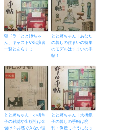
朝ドラ「とと姉ちゃ
とと姉ちゃん｜あなた
ん」キャストや出演者
の暮しの住まいの特集
一覧とあらすじ
のモデルはすまいの手
帖！
とと姉ちゃん｜小橋常
とと姉ちゃん｜大橋鎭
子の雑誌や出版社は金
子の暮しの手帖は廃
儲け？共感できない理
刊・倒産しそうになっ