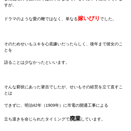
すが、
嫁いびり
ドラマのような愛の鞭ではなく、単なる
でした。
そのためせいもユキを心底嫌いだったらしく、後年まで彼女のこ
とを
語ることは少なかったといいます。
そんな窮状にあった箸吉でしたが、せいもその経営を立て直すこ
とは
できずに、明治
42
年（
1909
年）に市電の開通工事による
廃業
立ち退きを命じられたタイミングで
しています。