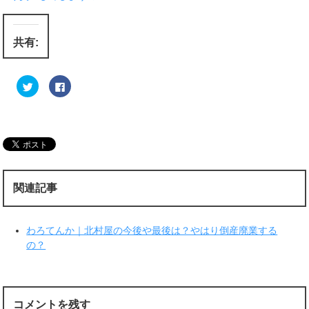
共有:
ク
F
リ
a
ッ
c
ク
e
し
b
て
o
T
o
w
k
i
で
t
共
t
有
e
す
r
る
関連記事
で
に
共
は
有
ク
(
リ
新
ッ
わろてんか｜北村屋の今後や最後は？やはり倒産廃業する
し
ク
い
し
の？
ウ
て
ィ
く
ン
だ
ド
さ
ウ
い
で
(
開
新
コメントを残す
き
し