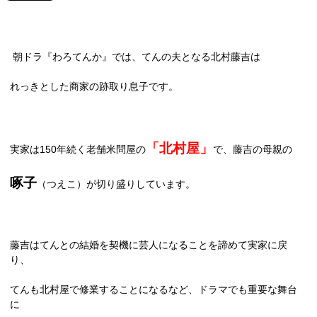
朝ドラ『わろてんか』では、てんの夫となる北村藤吉は
れっきとした商家の跡取り息子です。
「北村屋」
実家は
150
年続く老舗米問屋の
で、藤吉の母親の
啄子
（つえこ）が切り盛りしています。
藤吉はてんとの結婚を契機に芸人になることを諦めて実家に戻
り、
てんも北村屋で修業することになるなど、ドラマでも重要な舞台
に