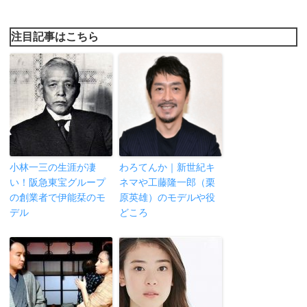
注目記事はこちら
小林一三の生涯が凄
わろてんか｜新世紀キ
い！阪急東宝グループ
ネマや工藤隆一郎（栗
の創業者で伊能栞のモ
原英雄）のモデルや役
デル
どころ