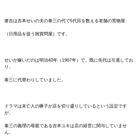
箸吉は吉本せいの夫の泰三の代で
5
代目を数える老舗の荒物屋
（日用品を扱う雑貨問屋）です。
せいが嫁いだのは明治
40
年（
1907
年）で、既に先代は引退してお
り、
泰三に代替わりしていました。
ドラマは未亡人の啄子が店を切り盛りしているという設定です
が、
泰三の義理の母親である吉本ユキは店の経営に関与していませ
ん。