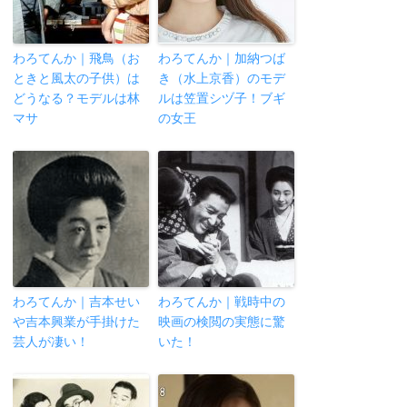
わろてんか｜飛鳥（お
わろてんか｜加納つば
ときと風太の子供）は
き（水上京香）のモデ
どうなる？モデルは林
ルは笠置シヅ子！ブギ
マサ
の女王
わろてんか｜吉本せい
わろてんか｜戦時中の
や吉本興業が手掛けた
映画の検閲の実態に驚
芸人が凄い！
いた！