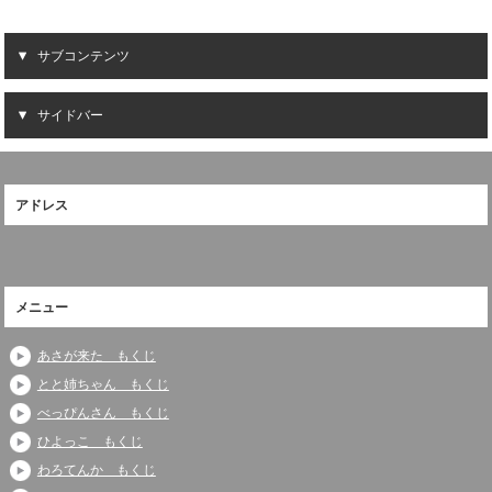
サブコンテンツ
サイドバー
アドレス
メニュー
あさが来た もくじ
とと姉ちゃん もくじ
べっぴんさん もくじ
ひよっこ もくじ
わろてんか もくじ