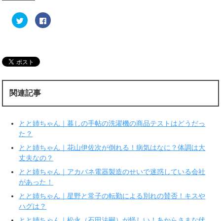
ク
F
リ
a
ッ
c
ク
e
し
b
て
o
T
o
w
k
i
で
t
共
t
有
e
す
r
る
関連記事
で
に
共
は
有
ク
(
リ
新
ッ
とと姉ちゃん｜暮しの手帖の洗濯機の商品テストはどうだっ
し
ク
い
し
た？
ウ
て
ィ
く
とと姉ちゃん｜花山伊佐次が倒れる！病気はなに？体調は大
ン
だ
ド
さ
丈夫なの？
ウ
い
で
(
とと姉ちゃん｜アカバネ電器製造のせいで迷惑している会社
開
新
き
し
があった！
ま
い
す
ウ
とと姉ちゃん｜星野と常子の転勤による別れの賛否！キスや
)
ィ
ン
ハグは？
ド
ウ
で
とと姉ちゃん｜松永（石田法嗣）が怪しい！あからさまな伏