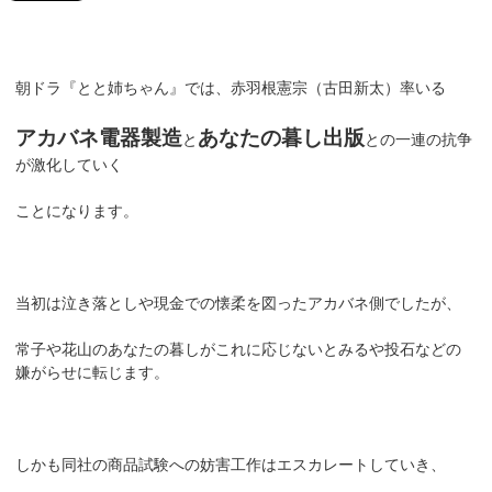
朝ドラ『とと姉ちゃん』では、赤羽根憲宗（古田新太）率いる
アカバネ電器製造
あなたの暮し出版
と
との一連の抗争
が激化していく
ことになります。
当初は泣き落としや現金での懐柔を図ったアカバネ側でしたが、
常子や花山のあなたの暮しがこれに応じないとみるや投石などの
嫌がらせに転じます。
しかも同社の商品試験への妨害工作はエスカレートしていき、