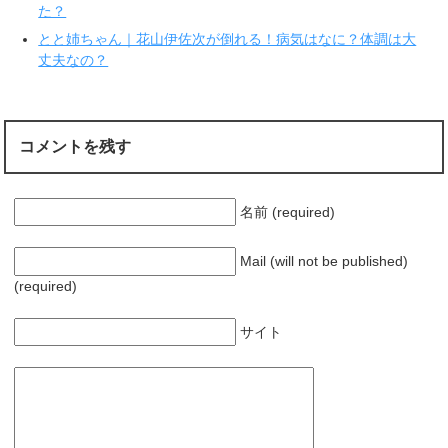
ン
た？
ド
ウ
で
とと姉ちゃん｜花山伊佐次が倒れる！病気はなに？体調は大
開
丈夫なの？
き
ま
す
)
コメントを残す
名前 (required)
Mail (will not be published)
(required)
サイト