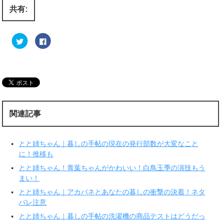
共有:
ク
F
リ
a
ッ
c
ク
e
し
b
て
o
T
o
w
k
i
で
t
共
t
有
e
す
r
る
関連記事
で
に
共
は
有
ク
(
リ
新
ッ
とと姉ちゃん｜暮しの手帖の現在の発行部数が大変なこと
し
ク
い
し
に！推移も
ウ
て
ィ
く
とと姉ちゃん！青葉ちゃんがかわいい！白鳥玉季の演技もう
ン
だ
ド
さ
まい！
ウ
い
で
(
とと姉ちゃん｜アカバネとあなたの暮しの衝撃の決着！ネタ
開
新
き
し
バレ注意
ま
い
す
ウ
とと姉ちゃん｜暮しの手帖の洗濯機の商品テストはどうだっ
)
ィ