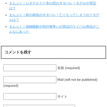
ン
だ
まんぷく｜レオナルドと幸の恋のネタバレ！モデルや実話
ド
さ
ウ
い
は？
で
(
開
新
まんぷく｜鈴の病気のネタバレ！亡くなってしまうの？モデ
き
し
ま
い
ルは？
す
ウ
)
ィ
まんぷく｜偽物騒動や特許権争いの実話のライバル商品がこ
ン
ド
んなにあった
ウ
で
開
き
ま
す
)
コメントを残す
名前 (required)
Mail (will not be published)
(required)
サイト