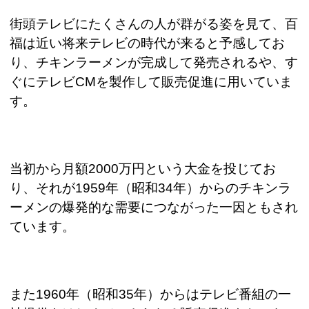
街頭テレビにたくさんの人が群がる姿を見て、百
福は近い将来テレビの時代が来ると予感してお
り、チキンラーメンが完成して発売されるや、す
ぐにテレビ
CM
を製作して販売促進に用いていま
す。
当初から月額
2000
万円という大金を投じてお
り、それが
1959
年（昭和
34
年）からのチキンラ
ーメンの爆発的な需要につながった一因ともされ
ています。
また
1960
年（昭和
35
年）からはテレビ番組の一