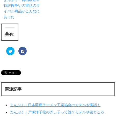
特許権争いの実話のラ
イバル商品がこんなに
あった
共有:
ク
F
リ
a
ッ
c
ク
e
し
b
て
o
T
o
w
k
i
で
t
共
t
有
e
す
r
る
関連記事
で
に
共
は
有
ク
(
リ
新
ッ
まんぷく｜日本即席ラーメン工業協会のモデルや実話！
し
ク
い
し
ウ
て
まんぷく｜戸塚洋子役のぎぃ子って誰？モデルや役どころ
ィ
く