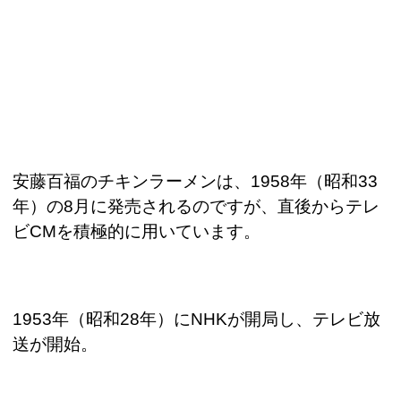
安藤百福のチキンラーメンは、
1958
年（昭和
33
年）の
8
月に発売されるのですが、直後からテレ
ビ
CM
を積極的に用いています。
1953
年（昭和
28
年）に
NHK
が開局し、テレビ放
送が開始。