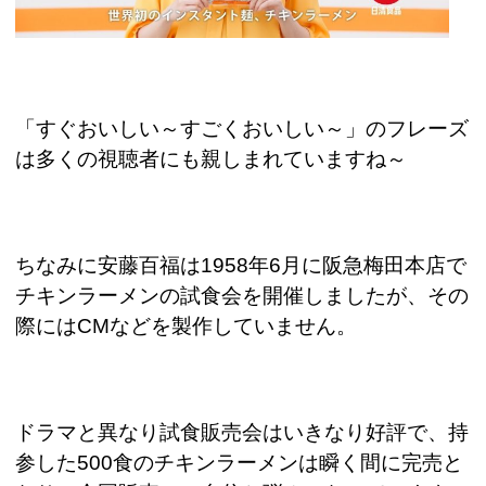
「すぐおいしい～すごくおいしい～」のフレーズ
は多くの視聴者にも親しまれていますね～
ちなみに安藤百福は
1958
年
6
月に阪急梅田本店で
チキンラーメンの試食会を開催しましたが、その
際には
CM
などを製作していません。
ドラマと異なり試食販売会はいきなり好評で、持
参した
500
食のチキンラーメンは瞬く間に完売と