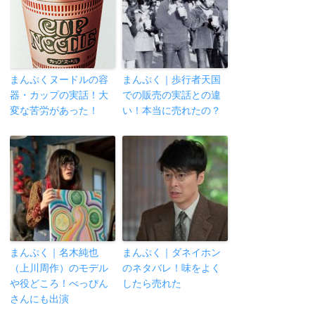
まんぷくヌードルの容
まんぷく｜歩行者天国
器・カップの実話！大
での販売の実話との違
変な苦労があった！
い！本当に売れたの？
まんぷく｜名木純也
まんぷく｜ダネイホン
（上川周作）のモデル
のネタバレ！味をよく
や役どころ！べっぴん
したら売れた
さんにも出演