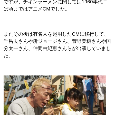
ですが、チキンラーメンに関しては
1960
年代半
ば頃まではアニメ
CM
でした。
またその後は有名人を起用した
CM
に移行して、
千昌夫さんや所ジョージさん、菅野美穂さんや国
分太一さん、仲間由紀恵さんらが出演していまし
た。