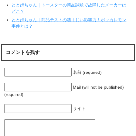
す
ウ
とと姉ちゃん｜トースターの商品試験で故障したメーカーは
)
ィ
ン
どこ？
ド
ウ
で
とと姉ちゃん｜商品テストの凄まじい影響力！ポッカレモン
開
事件とは？
き
ま
す
)
コメントを残す
名前 (required)
Mail (will not be published)
(required)
サイト