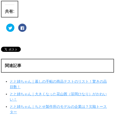
共有:
ク
F
リ
a
ッ
c
ク
e
し
b
て
o
T
o
w
k
i
で
t
共
t
有
e
す
r
る
関連記事
で
に
共
は
有
ク
(
リ
新
ッ
とと姉ちゃん｜暮しの手帖の商品テストのリスト！驚きの品
し
ク
い
し
目数！
ウ
て
ィ
く
とと姉ちゃん｜大きくなった花山茜（笹岡ひなり）がかわい
ン
だ
ド
さ
い！
ウ
い
で
(
とと姉ちゃん｜ちとせ製作所のモデルの企業は？欠陥トース
開
新
き
し
ター
ま
い