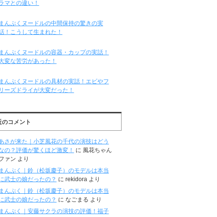
ラマとの違い！
まんぷくヌードルの中間保持の驚きの実
話！こうして生まれた！
まんぷくヌードルの容器・カップの実話！
大変な苦労があった！
まんぷくヌードルの具材の実話！エビやフ
リーズドライが大変だった！
近のコメント
あさが来た｜小芝風花の千代の演技はどう
なの？評価が驚くほど激変！
に
風花ちゃん
ファン
より
まんぷく｜鈴（松坂慶子）のモデルは本当
に武士の娘だったの？
に
rekidora
より
まんぷく｜鈴（松坂慶子）のモデルは本当
に武士の娘だったの？
に
なごまる
より
まんぷく｜安藤サクラの演技の評価！福子