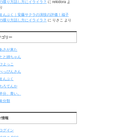
の喋り方話し方にイライラ？
に
rekidora
よ
り
まんぷく｜安藤サクラの演技の評価！福子
の喋り方話し方にイライラ？
に
りさこ
より
テゴリー
あさが来た
とと姉ちゃん
ひよっこ
べっぴんさん
まんぷく
わろてんか
半分、青い。
未分類
タ情報
ログイン