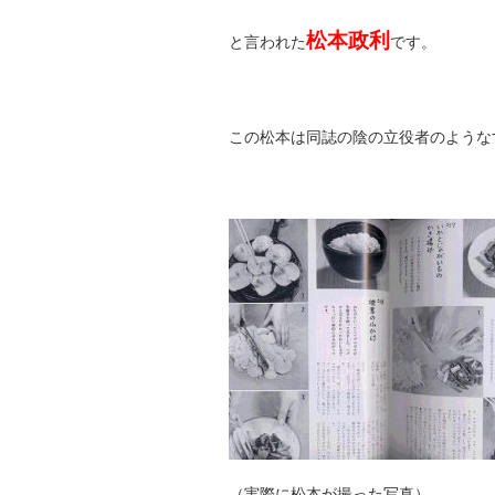
松本政利
と言われた
です。
この松本は同誌の陰の立役者のような
（実際に松本が撮った写真）