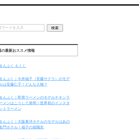
週の最新おススメ情報
まんぷく もくじ
まんぷく｜今井福子（安藤サクラ）のモデ
ルは安藤仁子！どんな人物？
まんぷく｜即席ラーメンのモデルチキンラ
ーメンはこうして発明！世界初のインスタ
ントラーメン
まんぷく｜大阪東洋ホテルのモデルはあの
名門ホテル！福子の就職先