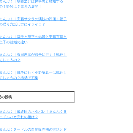
まんぷく｜牧善之介は保科恵と結婚する
の？野呂は？驚きの展開！
まんぷく｜安藤サクラの演技の評価！福子
の喋り方話し方にイライラ？
まんぷく｜福子と萬平の結婚と安藤百福と
仁子の結婚の違い
まんぷく｜香田忠彦が戦争に行く！戦死し
てしまうの？
まんぷく｜戦争に行く小野塚真一は戦死し
てしまうの？赤紙で召集
近の投稿
まんぷく｜最終回のネタバレ！まんぷくヌ
ードルバカ売れの後は？
まんぷくヌードルの自動販売機の実話とド