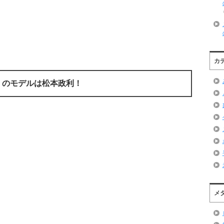
カ
）のモデルは松本政利！
メ