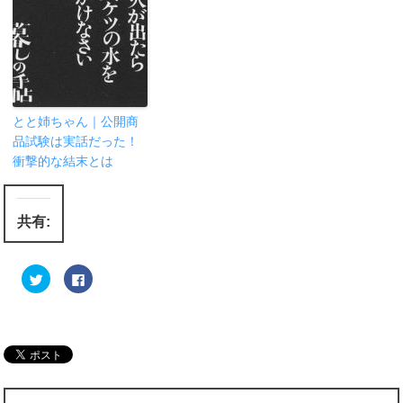
とと姉ちゃん｜公開商
品試験は実話だった！
衝撃的な結末とは
共有:
ク
F
リ
a
ッ
c
ク
e
し
b
て
o
T
o
w
k
i
で
t
共
t
有
e
す