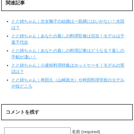
r
る
関連記事
で
に
共
は
有
ク
(
リ
新
ッ
とと姉ちゃん｜次女鞠子の結婚は一筋縄にはいかない！水田
し
ク
い
し
は？
ウ
て
ィ
く
とと姉ちゃん｜あなたの暮しの料理監修は宗吉！モデルは千
ン
だ
ド
さ
葉千代吉
ウ
い
で
(
とと姉ちゃん｜あなたの暮しの料理記事はどうなる？暮しの
開
新
き
し
手帖が凄い！
ま
い
す
ウ
とと姉ちゃん｜小麦粉料理特集はホットケーキ！モデルの実
)
ィ
ン
話は？
ド
ウ
で
とと姉ちゃん｜袴田久（山崎画大）や袴田料理学校のモデル
開
や役どころ
き
ま
す
)
コメントを残す
名前 (required)