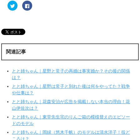
ク
F
リ
a
ッ
c
ク
e
し
b
て
o
T
o
w
k
i
で
t
共
t
有
e
す
r
る
関連記事
で
に
共
は
有
ク
(
リ
新
ッ
とと姉ちゃん｜星野と常子の再婚は事実婚か？その後の関係
し
ク
い
し
は？
ウ
て
ィ
く
とと姉ちゃん｜星野は常子と別れた後は何をやってた？戦争
ン
だ
ド
さ
や仕事は？
ウ
い
で
(
とと姉ちゃん｜花森安治が広告を掲載しない本当の理由！花
開
新
き
し
山伊佐次は？
ま
い
す
ウ
とと姉ちゃん｜東堂先生宅のりんご箱の模様替えのエピソー
)
ィ
ン
ドのモデル
ド
ウ
で
とと姉ちゃん｜岡緑（悠木千帆）のモデルは清水洋子！役ど
開
ころは？
き