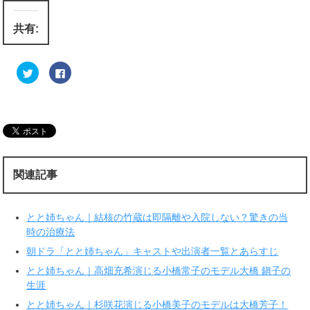
共有:
ク
F
リ
a
ッ
c
ク
e
し
b
て
o
T
o
w
k
i
で
t
共
t
有
e
す
r
る
関連記事
で
に
共
は
有
ク
(
リ
新
ッ
とと姉ちゃん｜結核の竹蔵は即隔離や入院しない？驚きの当
し
ク
い
し
時の治療法
ウ
て
ィ
く
朝ドラ「とと姉ちゃん」キャストや出演者一覧とあらすじ
ン
だ
ド
さ
ウ
い
とと姉ちゃん｜高畑充希演じる小橋常子のモデル大橋 鎭子の
で
(
生涯
開
新
き
し
ま
い
とと姉ちゃん｜杉咲花演じる小橋美子のモデルは大橋芳子！