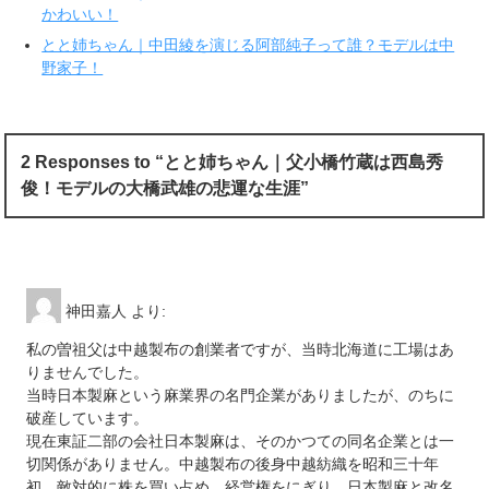
す
ウ
かわいい！
)
ィ
ン
ド
とと姉ちゃん｜中田綾を演じる阿部純子って誰？モデルは中
ウ
で
野家子！
開
き
ま
す
)
2 Responses to “とと姉ちゃん｜父小橋竹蔵は西島秀
俊！モデルの大橋武雄の悲運な生涯”
神田嘉人
より:
私の曽祖父は中越製布の創業者ですが、当時北海道に工場はあ
りませんでした。
当時日本製麻という麻業界の名門企業がありましたが、のちに
破産しています。
現在東証二部の会社日本製麻は、そのかつての同名企業とは一
切関係がありません。中越製布の後身中越紡織を昭和三十年
初、敵対的に株を買い占め、経営権をにぎり、日本製麻と改名