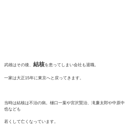
結核
武雄はその後、
を患ってしまい会社も退職。
一家は大正15年に東京へと戻ってきます。
当時は結核は不治の病。樋口一葉や宮沢賢治、滝廉太郎や中原中
也なども
若くして亡くなっています。