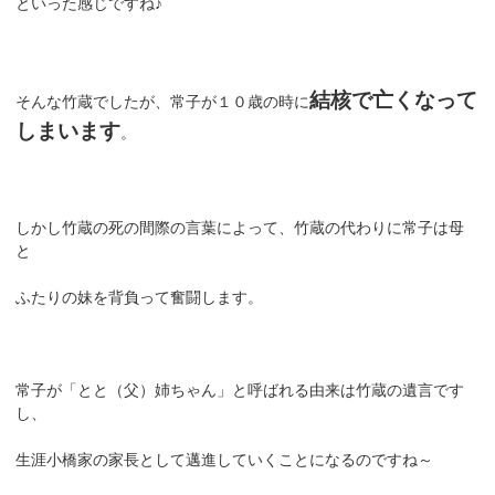
といった感じですね♪
結核で亡くなって
そんな竹蔵でしたが、常子が１０歳の時に
しまいます
。
しかし竹蔵の死の間際の言葉によって、竹蔵の代わりに常子は母
と
ふたりの妹を背負って奮闘します。
常子が「とと（父）姉ちゃん」と呼ばれる由来は竹蔵の遺言です
し、
生涯小橋家の家長として邁進していくことになるのですね～