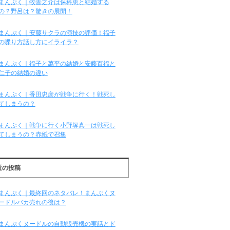
まんぷく｜牧善之介は保科恵と結婚する
の？野呂は？驚きの展開！
まんぷく｜安藤サクラの演技の評価！福子
の喋り方話し方にイライラ？
まんぷく｜福子と萬平の結婚と安藤百福と
仁子の結婚の違い
まんぷく｜香田忠彦が戦争に行く！戦死し
てしまうの？
まんぷく｜戦争に行く小野塚真一は戦死し
てしまうの？赤紙で召集
近の投稿
まんぷく｜最終回のネタバレ！まんぷくヌ
ードルバカ売れの後は？
まんぷくヌードルの自動販売機の実話とド