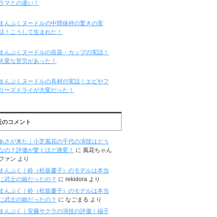
ラマとの違い！
まんぷくヌードルの中間保持の驚きの実
話！こうして生まれた！
まんぷくヌードルの容器・カップの実話！
大変な苦労があった！
まんぷくヌードルの具材の実話！エビやフ
リーズドライが大変だった！
近のコメント
あさが来た｜小芝風花の千代の演技はどう
なの？評価が驚くほど激変！
に
風花ちゃん
ファン
より
まんぷく｜鈴（松坂慶子）のモデルは本当
に武士の娘だったの？
に
rekidora
より
まんぷく｜鈴（松坂慶子）のモデルは本当
に武士の娘だったの？
に
なごまる
より
まんぷく｜安藤サクラの演技の評価！福子