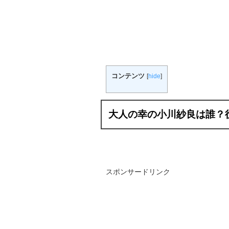
コンテンツ
[
hide
]
大人の幸の小川紗良は誰？
スポンサードリンク