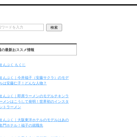
週の最新おススメ情報
まんぷく もくじ
まんぷく｜今井福子（安藤サクラ）のモデ
ルは安藤仁子！どんな人物？
まんぷく｜即席ラーメンのモデルチキンラ
ーメンはこうして発明！世界初のインスタ
ントラーメン
まんぷく｜大阪東洋ホテルのモデルはあの
名門ホテル！福子の就職先