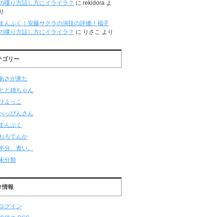
の喋り方話し方にイライラ？
に
rekidora
よ
り
まんぷく｜安藤サクラの演技の評価！福子
の喋り方話し方にイライラ？
に
りさこ
より
テゴリー
あさが来た
とと姉ちゃん
ひよっこ
べっぴんさん
まんぷく
わろてんか
半分、青い。
未分類
タ情報
ログイン