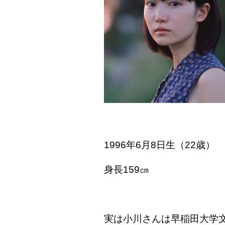
1996
年
6
月
8
日生（
22
歳）
身長
159
㎝
実は小川さんは早稲田大学