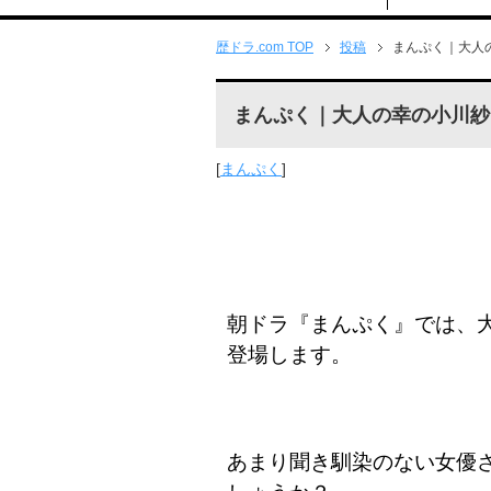
歴ドラ.com TOP
投稿
まんぷく｜大人
まんぷく｜大人の幸の小川紗
[
まんぷく
]
朝ドラ『まんぷく』では、
登場します。
あまり聞き馴染のない女優