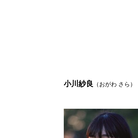
小川紗良
（おがわ さら）