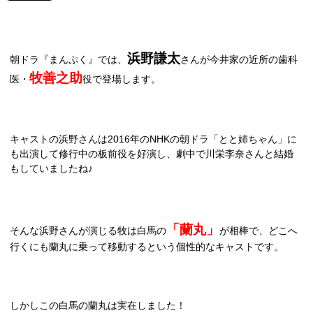
浜野謙太
朝ドラ『まんぷく』では、
さんが今井家の近所の歯科
牧善之助
医・
役で登場します。
キャストの浜野さんは
2016
年の
NHK
の朝ドラ「とと姉ちゃん」に
も出演して修行中の板前役を好演し、劇中で川栄李奈さんと結婚
もしていましたね♪
「蘭丸」
そんな浜野さんが演じる牧は白馬の
が相棒で、どこへ
行くにも蘭丸に乗って移動するという個性的なキャストです。
しかしこの白馬の蘭丸は実在しました！