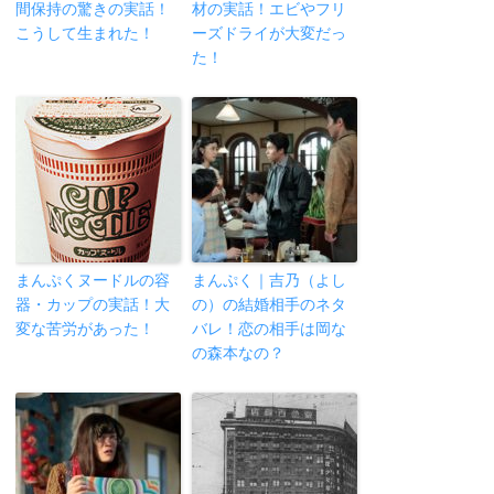
間保持の驚きの実話！
材の実話！エビやフリ
こうして生まれた！
ーズドライが大変だっ
た！
まんぷくヌードルの容
まんぷく｜吉乃（よし
器・カップの実話！大
の）の結婚相手のネタ
変な苦労があった！
バレ！恋の相手は岡な
の森本なの？