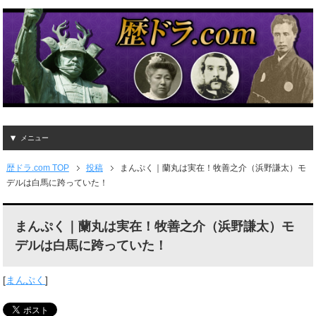
メニュー
歴ドラ.com TOP
投稿
まんぷく｜蘭丸は実在！牧善之介（浜野謙太）モ
デルは白馬に跨っていた！
まんぷく｜蘭丸は実在！牧善之介（浜野謙太）モ
デルは白馬に跨っていた！
[
まんぷく
]