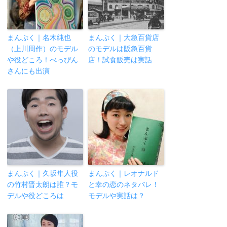
まんぷく｜名木純也
まんぷく｜大急百貨店
（上川周作）のモデル
のモデルは阪急百貨
や役どころ！べっぴん
店！試食販売は実話
さんにも出演
まんぷく｜久坂隼人役
まんぷく｜レオナルド
の竹村晋太朗は誰？モ
と幸の恋のネタバレ！
デルや役どころは
モデルや実話は？