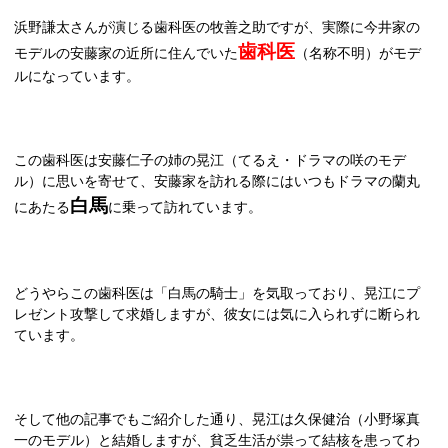
浜野謙太さんが演じる歯科医の牧善之助ですが、実際に今井家の
歯科医
モデルの安藤家の近所に住んでいた
（名称不明）がモデ
ルになっています。
この歯科医は安藤仁子の姉の晃江（てるえ・ドラマの咲のモデ
ル）に思いを寄せて、安藤家を訪れる際にはいつもドラマの蘭丸
白馬
にあたる
に乗って訪れています。
どうやらこの歯科医は「白馬の騎士」を気取っており、晃江にプ
レゼント攻撃して求婚しますが、彼女には気に入られずに断られ
ています。
そして他の記事でもご紹介した通り、晃江は久保健治（小野塚真
一のモデル）と結婚しますが、貧乏生活が祟って結核を患ってわ