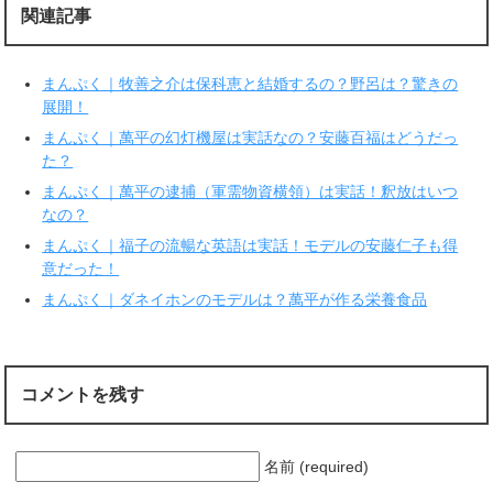
r
る
関連記事
で
に
共
は
有
ク
(
リ
新
ッ
まんぷく｜牧善之介は保科恵と結婚するの？野呂は？驚きの
し
ク
い
し
展開！
ウ
て
ィ
く
まんぷく｜萬平の幻灯機屋は実話なの？安藤百福はどうだっ
ン
だ
ド
さ
た？
ウ
い
で
(
まんぷく｜萬平の逮捕（軍需物資横領）は実話！釈放はいつ
開
新
き
し
なの？
ま
い
す
ウ
まんぷく｜福子の流暢な英語は実話！モデルの安藤仁子も得
)
ィ
ン
意だった！
ド
ウ
で
まんぷく｜ダネイホンのモデルは？萬平が作る栄養食品
開
き
ま
す
)
コメントを残す
名前 (required)