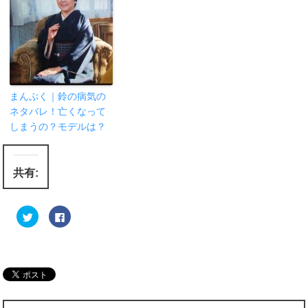
まんぷく｜鈴の病気の
ネタバレ！亡くなって
しまうの？モデルは？
共有:
ク
F
リ
a
ッ
c
ク
e
し
b
て
o
T
o
w
k
i
で
t
共
t
有
e
す