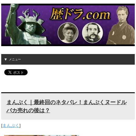
メニュー
まんぷく｜最終回のネタバレ！まんぷくヌードル
バカ売れの後は？
[
まんぷく
]