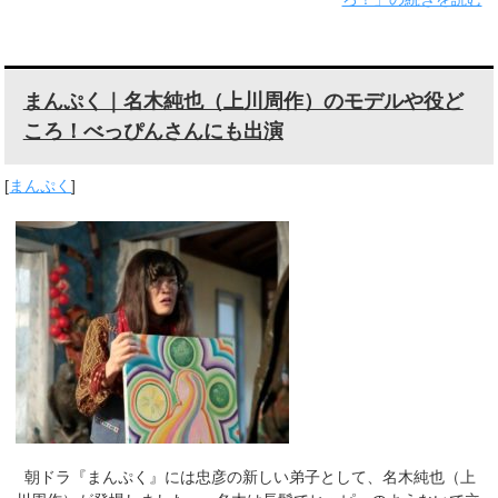
まんぷく｜名木純也（上川周作）のモデルや役ど
ころ！べっぴんさんにも出演
[
まんぷく
]
朝ドラ『まんぷく』には忠彦の新しい弟子として、名木純也（上