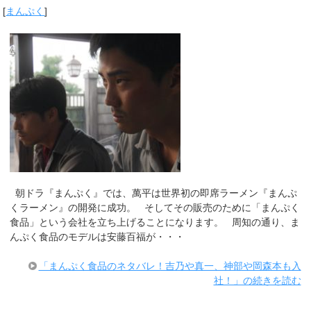
[
まんぷく
]
朝ドラ『まんぷく』では、萬平は世界初の即席ラーメン『まんぷ
くラーメン』の開発に成功。 そしてその販売のために「まんぷく
食品」という会社を立ち上げることになります。 周知の通り、ま
んぷく食品のモデルは安藤百福が・・・
「まんぷく食品のネタバレ！吉乃や真一、神部や岡森本も入
社！」の続きを読む