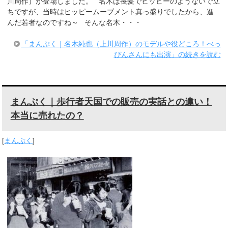
川周作）が登場しました。 名木は長髪でヒッピーのようないで立
ちですが、当時はヒッピームーブメント真っ盛りでしたから、進
んだ若者なのですね～ そんな名木・・・
「まんぷく｜名木純也（上川周作）のモデルや役どころ！べっ
ぴんさんにも出演」の続きを読む
まんぷく｜歩行者天国での販売の実話との違い！
本当に売れたの？
[
まんぷく
]