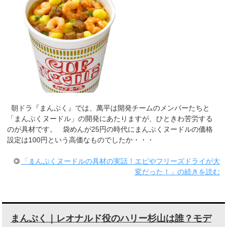
朝ドラ『まんぷく』では、萬平は開発チームのメンバーたちと
「まんぷくヌードル」の開発にあたりますが、ひときわ苦労する
のが具材です。 袋めんが25円の時代にまんぷくヌードルの価格
設定は100円という高価なものでしたか・・・
「まんぷくヌードルの具材の実話！エビやフリーズドライが大
変だった！」の続きを読む
まんぷく｜レオナルド役のハリー杉山は誰？モデ