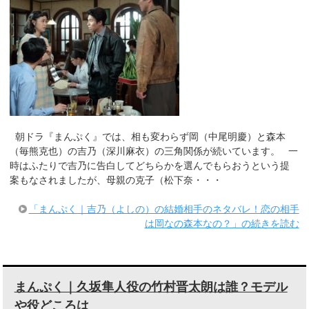
朝ドラ『まんぷく』では、相も変わらず岡（中尾明慶）と森本
（毎熊克也）の吉乃（深川麻衣）の三角関係が続いています。 一
時はふたりで吉乃に告白してどちらかを選んでもらおうという提
案もなされましたが、母親の克子（松下奈・・・
「まんぷく｜吉乃（よしの）の結婚相手のネタバレ！恋の相手
は岡なの森本なの？」の続きを読む
まんぷく｜久坂隼人役の竹村晋太朗は誰？モデル
や役どころは