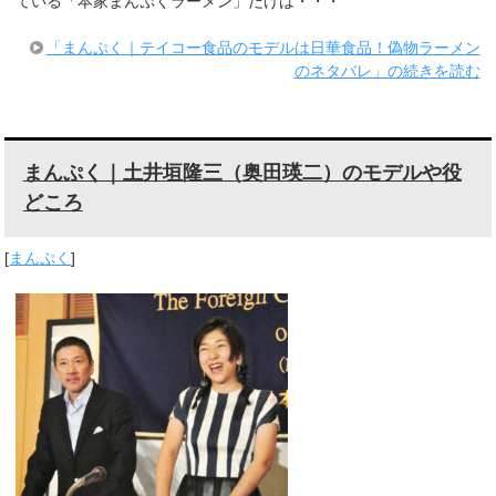
ている「本家まんぷくラーメン」だけは・・・
「まんぷく｜テイコー食品のモデルは日華食品！偽物ラーメン
のネタバレ」の続きを読む
まんぷく｜土井垣隆三（奥田瑛二）のモデルや役
どころ
[
まんぷく
]