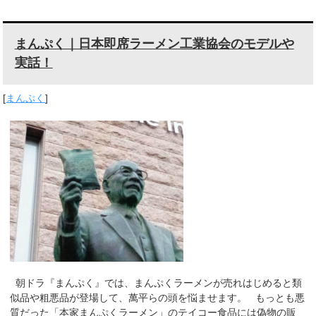
まんぷく｜日本即席ラーメン工業協会のモデルや
実話！
[
まんぷく
]
朝ドラ『まんぷく』では、まんぷくラーメンが売れはじめると類
似品や粗悪品が登場して、萬平らの頭を悩ませます。 もっとも悪
質だった「本家まんぷくラーメン」のテイコー食品には偽物の販