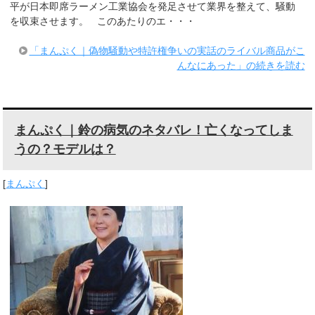
平が日本即席ラーメン工業協会を発足させて業界を整えて、騒動
を収束させます。 このあたりのエ・・・
「まんぷく｜偽物騒動や特許権争いの実話のライバル商品がこ
んなにあった」の続きを読む
まんぷく｜鈴の病気のネタバレ！亡くなってしま
うの？モデルは？
[
まんぷく
]