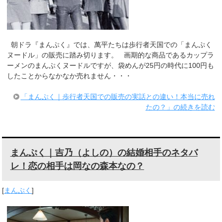
朝ドラ『まんぷく』では、萬平たちは歩行者天国での「まんぷく
ヌードル」の販売に踏み切ります。 画期的な商品であるカップラ
ーメンのまんぷくヌードルですが、袋めんが25円の時代に100円も
したことからなかなか売れません・・・
「まんぷく｜歩行者天国での販売の実話との違い！本当に売れ
たの？」の続きを読む
まんぷく｜吉乃（よしの）の結婚相手のネタバ
レ！恋の相手は岡なの森本なの？
[
まんぷく
]