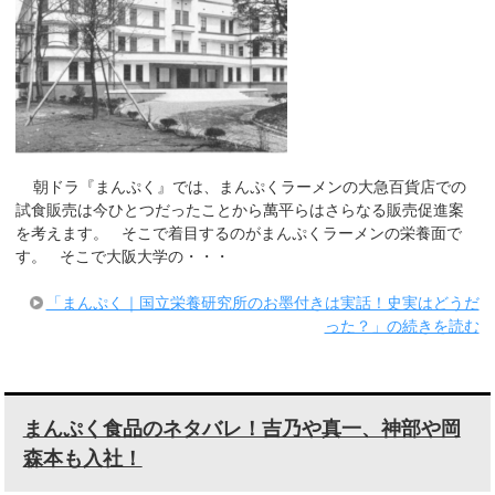
朝ドラ『まんぷく』では、まんぷくラーメンの大急百貨店での
試食販売は今ひとつだったことから萬平らはさらなる販売促進案
を考えます。 そこで着目するのがまんぷくラーメンの栄養面で
す。 そこで大阪大学の・・・
「まんぷく｜国立栄養研究所のお墨付きは実話！史実はどうだ
った？」の続きを読む
まんぷく食品のネタバレ！吉乃や真一、神部や岡
森本も入社！