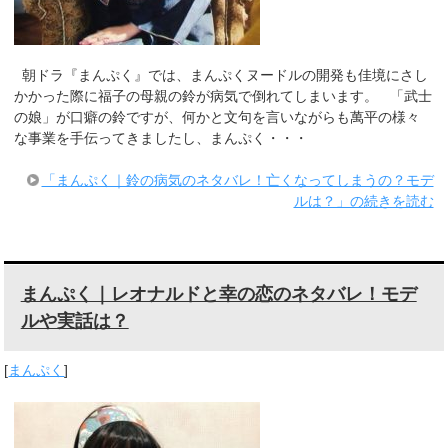
朝ドラ『まんぷく』では、まんぷくヌードルの開発も佳境にさし
かかった際に福子の母親の鈴が病気で倒れてしまいます。 「武士
の娘」が口癖の鈴ですが、何かと文句を言いながらも萬平の様々
な事業を手伝ってきましたし、まんぷく・・・
「まんぷく｜鈴の病気のネタバレ！亡くなってしまうの？モデ
ルは？」の続きを読む
まんぷく｜レオナルドと幸の恋のネタバレ！モデ
ルや実話は？
[
まんぷく
]