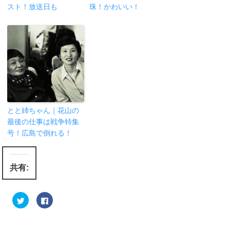
スト！放送日も
珠！かわいい！
とと姉ちゃん｜花山の
最後の仕事は戦争特集
号！広島で倒れる！
共有:
ク
F
リ
a
ッ
c
ク
e
し
b
て
o