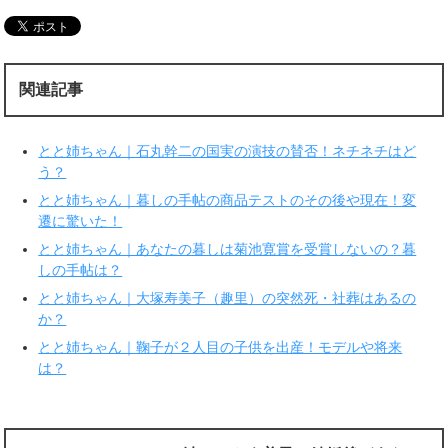
T
o
w
k
i
で
t
共
t
有
e
す
r
る
関連記事
で
に
共
は
有
ク
(
リ
新
ッ
とと姉ちゃん｜石丸幹二の国実の演技の賛否！ネチネチはど
し
ク
い
し
う？
ウ
て
ィ
く
とと姉ちゃん｜暮しの手帖の商品テストのその後や現在！変
ン
だ
ド
さ
遷に驚いた！
ウ
い
で
(
とと姉ちゃん｜あなたの暮しは菊池寛賞を受賞しないの？暮
開
新
き
し
しの手帖は？
ま
い
す
ウ
とと姉ちゃん｜大塚寿美子（趣里）の突然死・社葬はあるの
)
ィ
ン
か？
ド
ウ
で
とと姉ちゃん｜鞠子が２人目の子供を出産！モデルや将来
開
は？
き
ま
す
)