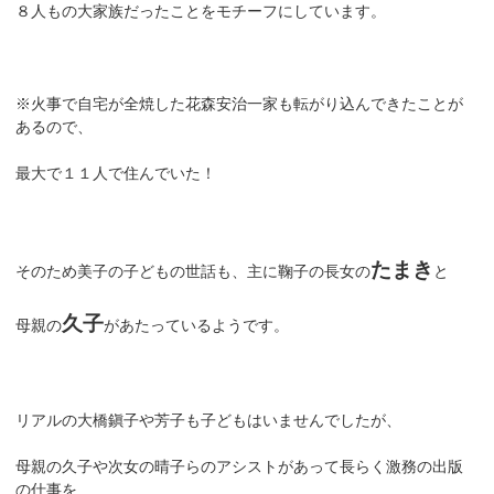
８人もの大家族だったことをモチーフにしています。
※火事で自宅が全焼した花森安治一家も転がり込んできたことが
あるので、
最大で１１人で住んでいた！
たまき
そのため美子の子どもの世話も、主に鞠子の長女の
と
久子
母親の
があたっているようです。
リアルの大橋鎭子や芳子も子どもはいませんでしたが、
母親の久子や次女の晴子らのアシストがあって長らく激務の出版
の仕事を