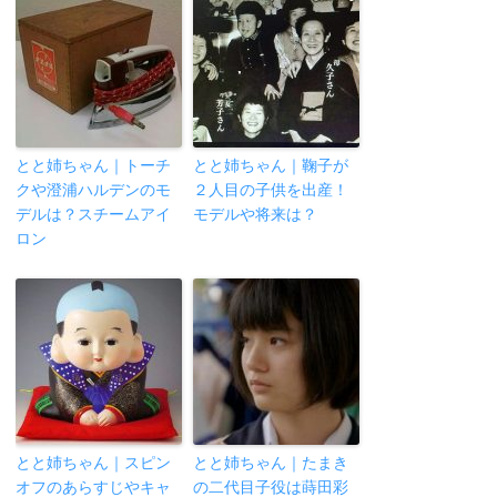
とと姉ちゃん｜トーチ
とと姉ちゃん｜鞠子が
クや澄浦ハルデンのモ
２人目の子供を出産！
デルは？スチームアイ
モデルや将来は？
ロン
とと姉ちゃん｜スピン
とと姉ちゃん｜たまき
オフのあらすじやキャ
の二代目子役は蒔田彩