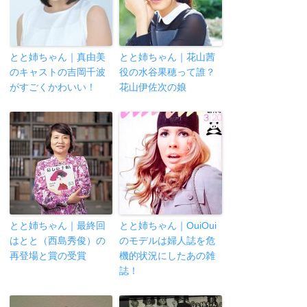
とと姉ちゃん｜真由美
とと姉ちゃん｜花山茜
のキャストの吉岡千波
役の水谷果穂って誰？
がすごくかわいい！
花山伊佐次の娘
とと姉ちゃん｜最終回
とと姉ちゃん｜OuiOui
はとと（西島秀俊）の
のモデルは婦人誌を危
再登場と賞の受賞
機的状況にしたあの雑
誌！