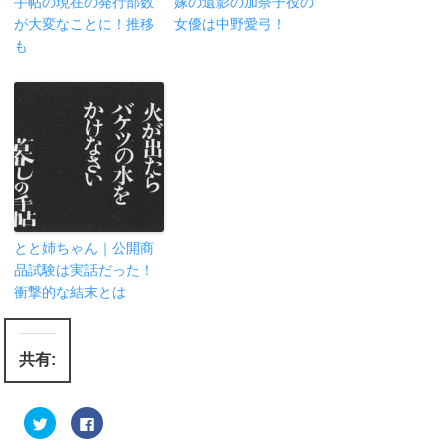
手帖の現在の発行部数
嫁の遺影の加奈子役の
が大変なことに！推移
女優は中野愛弓！
も
とと姉ちゃん｜公開商
品試験は実話だった！
衝撃的な結末とは
共有:
ク
F
リ
a
ッ
c