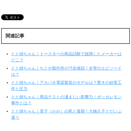
ク
e
し
b
て
o
T
o
w
k
i
で
t
共
t
有
e
す
r
る
関連記事
で
に
共
は
有
ク
(
リ
新
ッ
とと姉ちゃん｜トースターの商品試験で故障したメーカーは
し
ク
い
し
どこ？
ウ
て
ィ
く
とと姉ちゃん｜ちとせ製作所が汚名挽回！史実のエピソード
ン
だ
ド
さ
は？
ウ
い
で
(
とと姉ちゃん｜アカバネ電器製造のモデルは？驚きの妨害工
開
新
き
し
作と圧力
ま
い
す
ウ
とと姉ちゃん｜商品テストの凄まじい影響力！ポッカレモン
)
ィ
ン
事件とは？
ド
ウ
で
とと姉ちゃん｜君子（かか）の死と最期！大橋久子とだいぶ
開
違う
き
ま
す
)