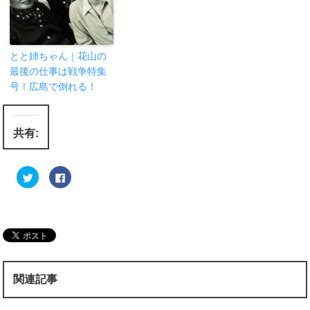
とと姉ちゃん｜花山の
最後の仕事は戦争特集
号！広島で倒れる！
共有:
ク
F
リ
a
ッ
c
ク
e
し
b
て
o
T
o
w
k
i
で
t
共
t
有
e
す
r
る
関連記事
で
に
共
は
有
ク
(
リ