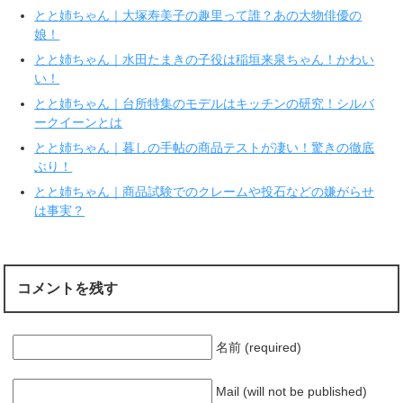
新
ッ
とと姉ちゃん｜大塚寿美子の趣里って誰？あの大物俳優の
し
ク
い
し
娘！
ウ
て
ィ
く
とと姉ちゃん｜水田たまきの子役は稲垣来泉ちゃん！かわい
ン
だ
ド
さ
い！
ウ
い
で
(
とと姉ちゃん｜台所特集のモデルはキッチンの研究！シルバ
開
新
き
し
ークイーンとは
ま
い
す
ウ
とと姉ちゃん｜暮しの手帖の商品テストが凄い！驚きの徹底
)
ィ
ン
ぶり！
ド
ウ
で
とと姉ちゃん｜商品試験でのクレームや投石などの嫌がらせ
開
は事実？
き
ま
す
)
コメントを残す
名前 (required)
Mail (will not be published)