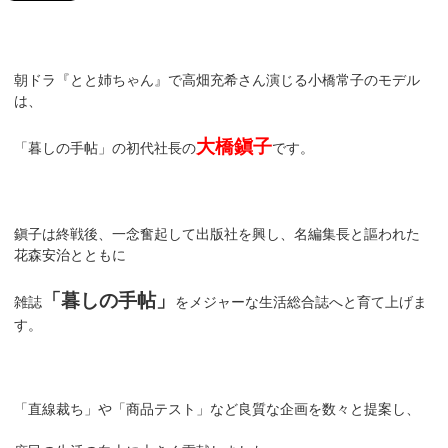
朝ドラ『とと姉ちゃん』で高畑充希さん演じる小橋常子のモデル
は、
大橋鎭子
「暮しの手帖」の初代社長の
です。
鎭子は終戦後、一念奮起して出版社を興し、名編集長と謳われた
花森安治とともに
「暮しの手帖」
雑誌
をメジャーな生活総合誌へと育て上げま
す。
「直線裁ち」や「商品テスト」など良質な企画を数々と提案し、