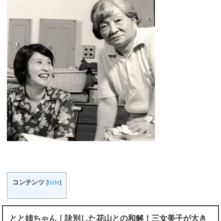
コンテンツ
[
hide
]
とと姉ちゃん｜訣別した花山との和解！三女美子が大き