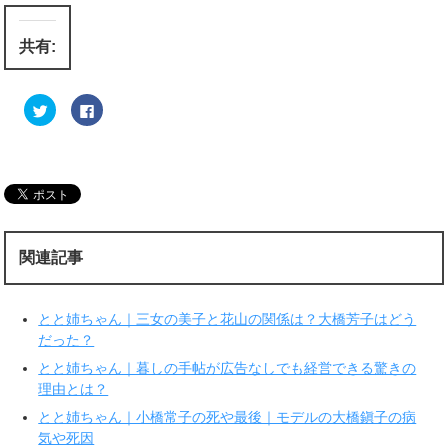
共有:
ク
F
リ
a
ッ
c
ク
e
し
b
て
o
T
o
w
k
i
で
t
共
t
有
e
す
r
る
関連記事
で
に
共
は
有
ク
(
リ
新
ッ
とと姉ちゃん｜三女の美子と花山の関係は？大橋芳子はどう
し
ク
い
し
だった？
ウ
て
ィ
く
とと姉ちゃん｜暮しの手帖が広告なしでも経営できる驚きの
ン
だ
ド
さ
理由とは？
ウ
い
で
(
とと姉ちゃん｜小橋常子の死や最後｜モデルの大橋鎭子の病
開
新
き
し
気や死因
ま
い