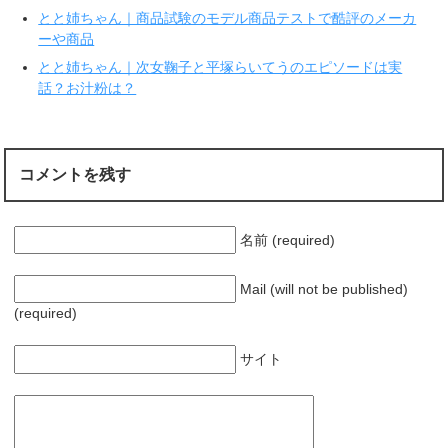
す
ウ
とと姉ちゃん｜商品試験のモデル商品テストで酷評のメーカ
)
ィ
ン
ーや商品
ド
ウ
で
とと姉ちゃん｜次女鞠子と平塚らいてうのエピソードは実
開
話？お汁粉は？
き
ま
す
)
コメントを残す
名前 (required)
Mail (will not be published)
(required)
サイト