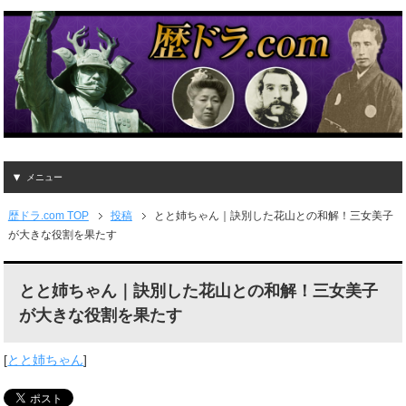
メニュー
歴ドラ.com TOP
投稿
とと姉ちゃん｜訣別した花山との和解！三女美子
が大きな役割を果たす
とと姉ちゃん｜訣別した花山との和解！三女美子
が大きな役割を果たす
[
とと姉ちゃん
]