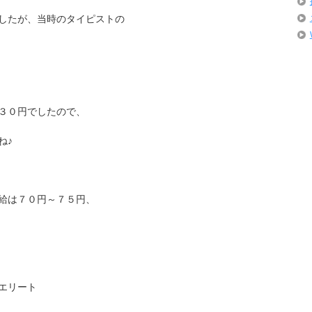
したが、当時のタイピストの
３０円でしたので、
ね♪
給は７０円～７５円、
エリート