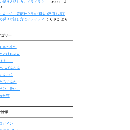
の喋り方話し方にイライラ？
に
rekidora
よ
り
まんぷく｜安藤サクラの演技の評価！福子
の喋り方話し方にイライラ？
に
りさこ
より
テゴリー
あさが来た
とと姉ちゃん
ひよっこ
べっぴんさん
まんぷく
わろてんか
半分、青い。
未分類
タ情報
ログイン