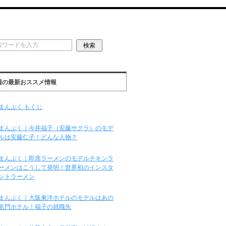
週の最新おススメ情報
まんぷく もくじ
まんぷく｜今井福子（安藤サクラ）のモデ
ルは安藤仁子！どんな人物？
まんぷく｜即席ラーメンのモデルチキンラ
ーメンはこうして発明！世界初のインスタ
ントラーメン
まんぷく｜大阪東洋ホテルのモデルはあの
名門ホテル！福子の就職先