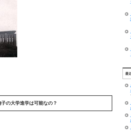
最
鞠子の大学進学は可能なの？