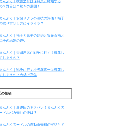
まんぷく｜牧善之介は保科恵と結婚する
の？野呂は？驚きの展開！
まんぷく｜安藤サクラの演技の評価！福子
の喋り方話し方にイライラ？
まんぷく｜福子と萬平の結婚と安藤百福と
仁子の結婚の違い
まんぷく｜香田忠彦が戦争に行く！戦死し
てしまうの？
まんぷく｜戦争に行く小野塚真一は戦死し
てしまうの？赤紙で召集
近の投稿
まんぷく｜最終回のネタバレ！まんぷくヌ
ードルバカ売れの後は？
まんぷくヌードルの自動販売機の実話とド