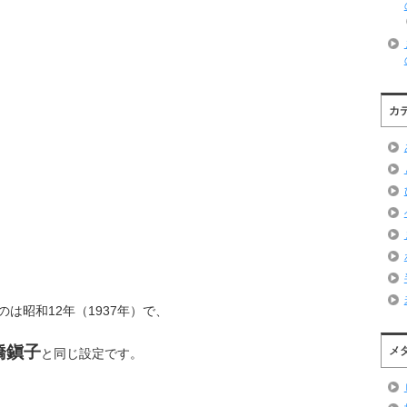
カ
は昭和12年（1937年）で、
橋鎭子
メ
と同じ設定です。