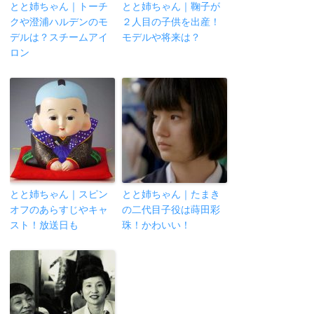
とと姉ちゃん｜トーチ
とと姉ちゃん｜鞠子が
クや澄浦ハルデンのモ
２人目の子供を出産！
デルは？スチームアイ
モデルや将来は？
ロン
とと姉ちゃん｜スピン
とと姉ちゃん｜たまき
オフのあらすじやキャ
の二代目子役は蒔田彩
スト！放送日も
珠！かわいい！