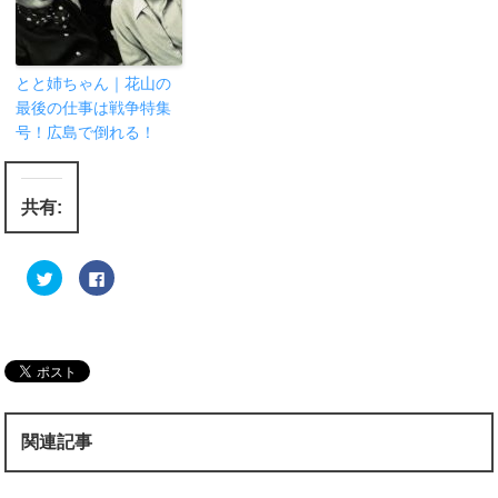
とと姉ちゃん｜花山の
最後の仕事は戦争特集
号！広島で倒れる！
共有:
ク
F
リ
a
ッ
c
ク
e
し
b
て
o
T
o
w
k
i
で
t
共
t
有
e
す
r
る
関連記事
で
に
共
は
有
ク
(
リ