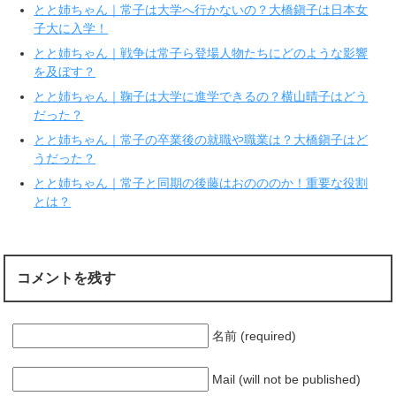
新
ッ
とと姉ちゃん｜常子は大学へ行かないの？大橋鎭子は日本女
し
ク
い
し
子大に入学！
ウ
て
ィ
く
とと姉ちゃん｜戦争は常子ら登場人物たちにどのような影響
ン
だ
ド
さ
を及ぼす？
ウ
い
で
(
とと姉ちゃん｜鞠子は大学に進学できるの？横山晴子はどう
開
新
き
し
だった？
ま
い
す
ウ
とと姉ちゃん｜常子の卒業後の就職や職業は？大橋鎭子はど
)
ィ
ン
うだった？
ド
ウ
で
とと姉ちゃん｜常子と同期の後藤はおのののか！重要な役割
開
とは？
き
ま
す
)
コメントを残す
名前 (required)
Mail (will not be published)