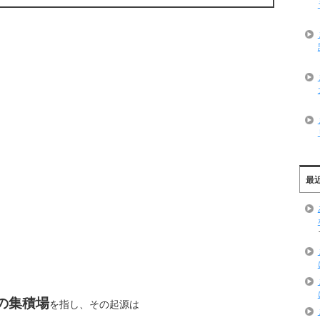
最
の集積場
を指し、その起源は