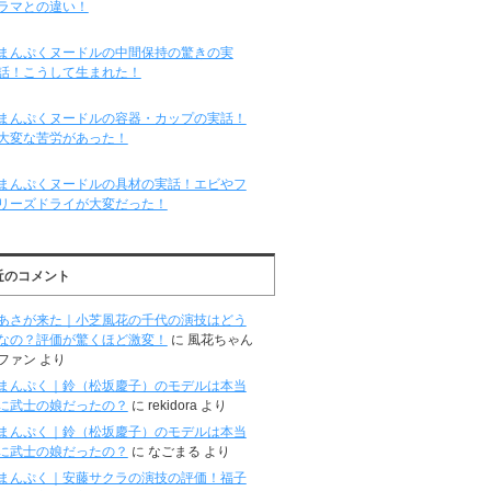
ラマとの違い！
まんぷくヌードルの中間保持の驚きの実
話！こうして生まれた！
まんぷくヌードルの容器・カップの実話！
大変な苦労があった！
まんぷくヌードルの具材の実話！エビやフ
リーズドライが大変だった！
近のコメント
あさが来た｜小芝風花の千代の演技はどう
なの？評価が驚くほど激変！
に
風花ちゃん
ファン
より
まんぷく｜鈴（松坂慶子）のモデルは本当
に武士の娘だったの？
に
rekidora
より
まんぷく｜鈴（松坂慶子）のモデルは本当
に武士の娘だったの？
に
なごまる
より
まんぷく｜安藤サクラの演技の評価！福子