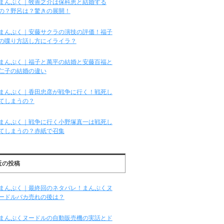
まんぷく｜牧善之介は保科恵と結婚する
の？野呂は？驚きの展開！
まんぷく｜安藤サクラの演技の評価！福子
の喋り方話し方にイライラ？
まんぷく｜福子と萬平の結婚と安藤百福と
仁子の結婚の違い
まんぷく｜香田忠彦が戦争に行く！戦死し
てしまうの？
まんぷく｜戦争に行く小野塚真一は戦死し
てしまうの？赤紙で召集
近の投稿
まんぷく｜最終回のネタバレ！まんぷくヌ
ードルバカ売れの後は？
まんぷくヌードルの自動販売機の実話とド