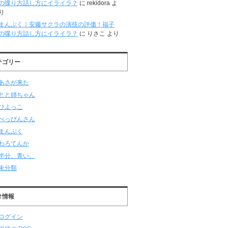
の喋り方話し方にイライラ？
に
rekidora
よ
り
まんぷく｜安藤サクラの演技の評価！福子
の喋り方話し方にイライラ？
に
りさこ
より
テゴリー
あさが来た
とと姉ちゃん
ひよっこ
べっぴんさん
まんぷく
わろてんか
半分、青い。
未分類
タ情報
ログイン