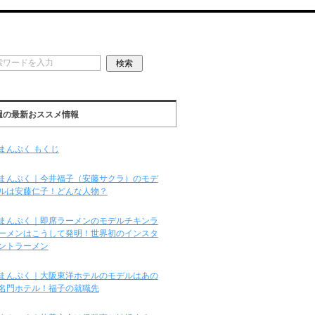
週の最新おススメ情報
まんぷく もくじ
まんぷく｜今井福子（安藤サクラ）のモデ
ルは安藤仁子！どんな人物？
まんぷく｜即席ラーメンのモデルチキンラ
ーメンはこうして発明！世界初のインスタ
ントラーメン
まんぷく｜大阪東洋ホテルのモデルはあの
名門ホテル！福子の就職先