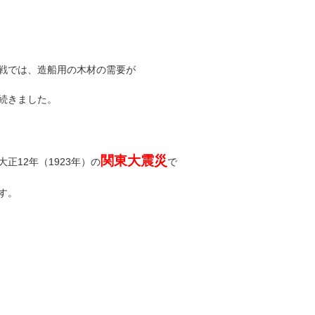
戦では、造船用の木材の需要が
続きました。
関東大震災
正12年（1923年）の
で
す。