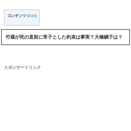
コンテンツ
[
hide
]
竹蔵が死の直前に常子とした約束は事実？大橋鎭子は？
スポンサードリンク