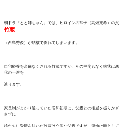
朝ドラ『とと姉ちゃん』では、ヒロインの常子（高畑充希）の父
竹蔵
（西島秀俊）が結核で倒れてしまいます。
自宅療養を余儀なくされる竹蔵ですが、その甲斐もなく病状は悪
化の一途を
辿ります。
家長制がまかり通っていた昭和初期に、父親との権威を振りかざ
さずに
娘たちに愛情を注いだ竹蔵は立派な父親ですが、運命は時として