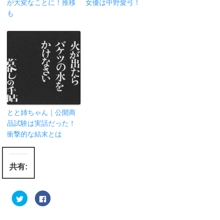
が大変なことに！推移
女優は中野愛弓！
も
とと姉ちゃん｜公開商
品試験は実話だった！
衝撃的な結末とは
共有:
ク
F
リ
a
ッ
c
ク
e