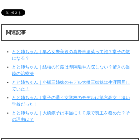
し
b
て
o
T
o
w
k
i
で
t
共
t
有
e
す
r
る
関連記事
で
に
共
は
有
ク
(
リ
新
ッ
とと姉ちゃん｜早乙女朱美役の真野恵里菜って誰？常子の敵
し
ク
い
し
になる？
ウ
て
ィ
く
とと姉ちゃん｜結核の竹蔵は即隔離や入院しない？驚きの当
ン
だ
ド
さ
時の治療法
ウ
い
で
(
とと姉ちゃん｜小橋三姉妹のモデル大橋三姉妹は生涯同居し
開
新
き
し
ていた！
ま
い
す
ウ
とと姉ちゃん｜常子の通う女学校のモデルは第六高女！凄い
)
ィ
ン
学校だった！
ド
ウ
で
とと姉ちゃん｜大橋鎭子は本当に１０歳で喪主を務めた？そ
開
の理由は？
き
ま
す
)