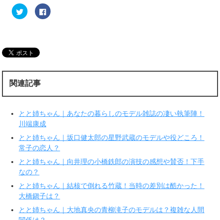
ク
F
リ
a
ッ
c
ク
e
し
b
て
o
T
o
w
k
i
で
t
共
t
有
e
す
r
る
関連記事
で
に
共
は
有
ク
(
リ
新
ッ
とと姉ちゃん｜あなたの暮らしのモデル雑誌の凄い執筆陣！
し
ク
い
し
川端康成
ウ
て
ィ
く
とと姉ちゃん｜坂口健太郎の星野武蔵のモデルや役どころ！
ン
だ
ド
さ
常子の恋人？
ウ
い
で
(
とと姉ちゃん｜向井理の小橋鉄郎の演技の感想や賛否！下手
開
新
き
し
なの？
ま
い
す
ウ
とと姉ちゃん｜結核で倒れる竹蔵！当時の差別は酷かった！
)
ィ
ン
大橋鎭子は？
ド
ウ
で
とと姉ちゃん｜大地真央の青柳滝子のモデルは？複雑な人間
開