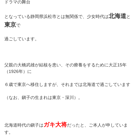
ドラマの舞台
北海道
となっている静岡県浜松市とは無関係で、少女時代は
と
東京
で
過ごしています。
父親の大橋武雄が結核を患い、その療養をするために大正15年
（1926年）に
６歳で東京へ移住しますが、それまでは北海道で過ごしています
（なお、鎭子の生まれは東京・深川）。
ガキ大将
北海道時代の鎭子は
だったと、ご本人が申していま
す。