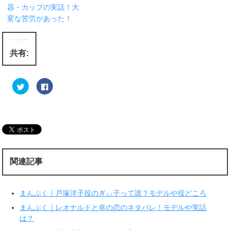
器・カップの実話！大
変な苦労があった！
共有:
ク
F
リ
a
ッ
c
ク
e
し
b
て
o
T
o
w
k
i
で
t
共
t
有
e
す
r
る
関連記事
で
に
共
は
有
ク
(
リ
新
ッ
まんぷく｜戸塚洋子役のぎぃ子って誰？モデルや役どころ
し
ク
い
し
ウ
て
まんぷく｜レオナルドと幸の恋のネタバレ！モデルや実話
ィ
く
は？
ン
だ
ド
さ