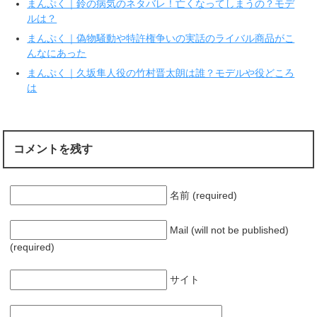
ウ
い
まんぷく｜鈴の病気のネタバレ！亡くなってしまうの？モデ
で
(
ルは？
開
新
き
し
ま
い
まんぷく｜偽物騒動や特許権争いの実話のライバル商品がこ
す
ウ
んなにあった
)
ィ
ン
ド
まんぷく｜久坂隼人役の竹村晋太朗は誰？モデルや役どころ
ウ
で
は
開
き
ま
す
)
コメントを残す
名前 (required)
Mail (will not be published)
(required)
サイト