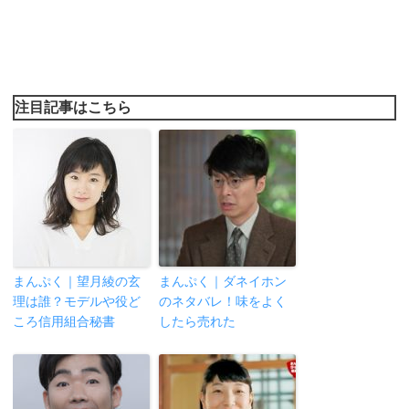
注目記事はこちら
まんぷく｜望月綾の玄
まんぷく｜ダネイホン
理は誰？モデルや役ど
のネタバレ！味をよく
ころ信用組合秘書
したら売れた