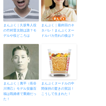
まんぷく｜久坂隼人役
まんぷく｜最終回のネ
の竹村晋太朗は誰？モ
タバレ！まんぷくヌー
デルや役どころは
ドルバカ売れの後は？
まんぷく｜萬平（長谷
まんぷくヌードルの中
川博己）モデル安藤百
間保持の驚きの実話！
福は既婚者で重婚だっ
こうして生まれた！
た！