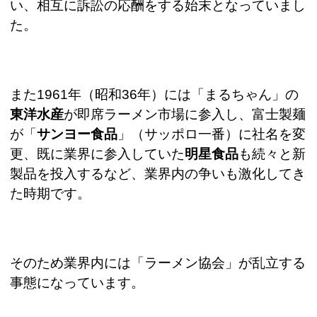
い、相互に訴訟の応酬をする始末となっていまし
た。
また
1961
年（昭和
36
年）には「まるちゃん」の
東洋水産
が即席ラーメン市場に参入し、富士製麺
が「
サンヨー食品
」（サッポロ一番）に社名を変
更、既に業界に参入していた
明星食品
も続々と新
製品を投入するなど、業界内の争いも激化してき
た時期です。
そのため業界内には「ラーメン協会」が乱立する
事態になっています。