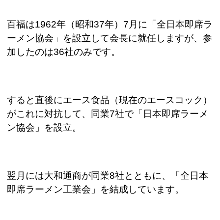
百福は
1962
年（昭和
37
年）
7
月に「全日本即席ラ
ーメン協会」を設立して会長に就任しますが、参
加したのは
36
社のみです。
すると直後にエース食品（現在のエースコック）
がこれに対抗して、同業
7
社で「日本即席ラーメ
ン協会」を設立。
翌月には大和通商が同業
8
社とともに、「全日本
即席ラーメン工業会」を結成しています。