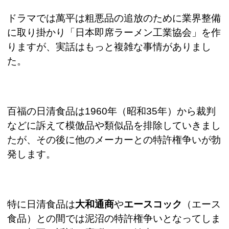
ドラマでは萬平は粗悪品の追放のために業界整備
に取り掛かり「日本即席ラーメン工業協会」を作
りますが、実話はもっと複雑な事情がありまし
た。
百福の日清食品は
1960
年（昭和
35
年）から裁判
などに訴えて模倣品や類似品を排除していきまし
たが、その後に他のメーカーとの特許権争いが勃
発します。
特に日清食品は
大和通商
や
エースコック
（エース
食品）との間では泥沼の特許権争いとなってしま