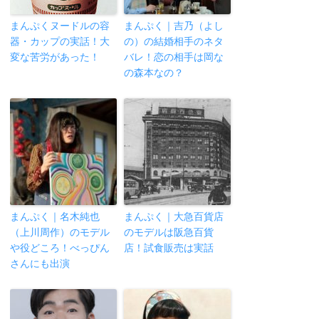
まんぷくヌードルの容
まんぷく｜吉乃（よし
器・カップの実話！大
の）の結婚相手のネタ
変な苦労があった！
バレ！恋の相手は岡な
の森本なの？
まんぷく｜名木純也
まんぷく｜大急百貨店
（上川周作）のモデル
のモデルは阪急百貨
や役どころ！べっぴん
店！試食販売は実話
さんにも出演