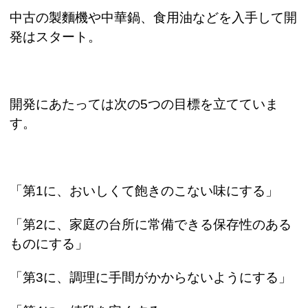
中古の製
麵
機や中華鍋、食用油などを入手して開
発はスタート。
開発にあたっては次の
5
つの目標を立てていま
す。
「第
1
に、おいしくて飽きのこない味にする」
「第
2
に、家庭の台所に常備できる保存性のある
ものにする」
「第
3
に、調理に手間がかからないようにする」