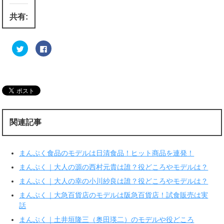
共有:
ク
F
リ
a
ッ
c
ク
e
し
b
て
o
T
o
w
k
i
で
t
共
t
有
e
す
r
る
関連記事
で
に
共
は
有
ク
(
リ
新
ッ
まんぷく食品のモデルは日清食品！ヒット商品を連発！
し
ク
い
し
ウ
て
まんぷく｜大人の源の西村元貴は誰？役どころやモデルは？
ィ
く
ン
だ
まんぷく｜大人の幸の小川紗良は誰？役どころやモデルは？
ド
さ
ウ
い
まんぷく｜大急百貨店のモデルは阪急百貨店！試食販売は実
で
(
開
新
話
き
し
ま
い
まんぷく｜土井垣隆三（奥田瑛二）のモデルや役どころ
す
ウ