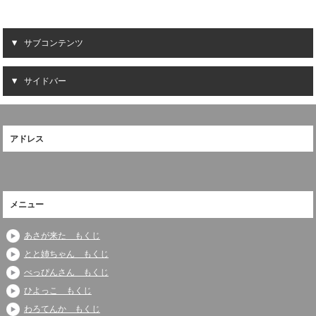
サブコンテンツ
サイドバー
アドレス
メニュー
あさが来た もくじ
とと姉ちゃん もくじ
べっぴんさん もくじ
ひよっこ もくじ
わろてんか もくじ