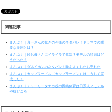
し
b
て
o
T
o
w
k
i
で
t
共
t
有
e
す
r
る
関連記事
で
に
共
は
有
ク
(
リ
新
ッ
まんぷく｜真一さんの驚きの今後のネタバレ！ドラマでの重
し
ク
い
し
要な役割とは？
ウ
て
ィ
く
まんぷく｜鈴お母さんにイライラで毒親？モデルの須磨はど
ン
だ
ド
さ
うだった？
ウ
い
で
(
まんぷく｜ダネイホンのネタバレ！味をよくしたら売れた
開
新
き
し
ま
い
まんぷく｜カップヌードル（カップラーメン）はこうして完
す
ウ
成した！
)
ィ
ン
ド
まんぷく｜チャーリータナカ役の岡崎体育は日系人？モデル
ウ
で
や役どころ
開
き
ま
す
)