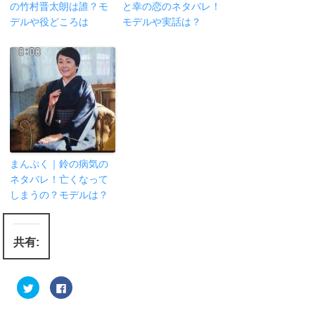
の竹村晋太朗は誰？モ
と幸の恋のネタバレ！
デルや役どころは
モデルや実話は？
まんぷく｜鈴の病気の
ネタバレ！亡くなって
しまうの？モデルは？
共有:
ク
F
リ
a
ッ
c
ク
e