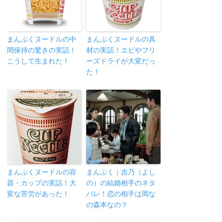
まんぷくヌードルの中
まんぷくヌードルの具
間保持の驚きの実話！
材の実話！エビやフリ
こうして生まれた！
ーズドライが大変だっ
た！
まんぷくヌードルの容
まんぷく｜吉乃（よし
器・カップの実話！大
の）の結婚相手のネタ
変な苦労があった！
バレ！恋の相手は岡な
の森本なの？