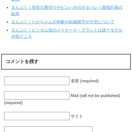
ウ
い
で
(
まんぷく｜世良の裏切りやピンハネのネタバレ！最低行為の
開
新
き
し
結末
ま
い
す
ウ
まんぷく｜たかちゃんの年齢や結婚相手や大学について
)
ィ
ン
ド
まんぷく｜ビンガム役のメイナード・プラントは誰？モデル
ウ
で
や役どころ
開
き
ま
す
)
コメントを残す
名前 (required)
Mail (will not be published)
(required)
サイト