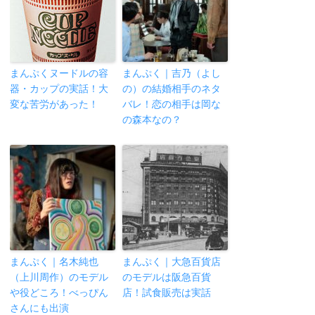
まんぷくヌードルの容
まんぷく｜吉乃（よし
器・カップの実話！大
の）の結婚相手のネタ
変な苦労があった！
バレ！恋の相手は岡な
の森本なの？
まんぷく｜名木純也
まんぷく｜大急百貨店
（上川周作）のモデル
のモデルは阪急百貨
や役どころ！べっぴん
店！試食販売は実話
さんにも出演