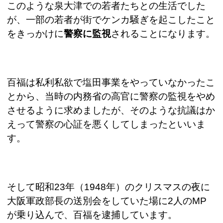
このような泉大津での若者たちとの生活でした
が、一部の若者が街でケンカ騒ぎを起こしたこと
をきっかけに
警察に監視
されることになります。
百福は私利私欲で塩田事業をやっていなかったこ
とから、当時の内務省の高官に警察の監視をやめ
させるように求めましたが、そのような抗議はか
えって警察の心証を悪くしてしまったといいま
す。
そして昭和
23
年（
1948
年）のクリスマスの夜に
大阪軍政部長の送別会をしていた場に
2
人の
MP
が乗り込んで、百福を逮捕しています。