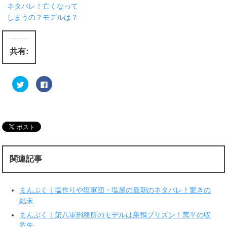
ネタバレ！亡くなって
しまうの？モデルは？
共有:
ク
F
リ
a
ッ
c
ク
e
し
b
て
o
T
o
w
k
i
で
t
共
t
有
e
す
r
る
関連記事
で
に
共
は
有
ク
(
リ
新
ッ
まんぷく｜塩作りや塩軍団・塩屋の最期のネタバレ！驚きの
し
ク
い
し
結末
ウ
て
ィ
く
まんぷく｜第八軍刑務所のモデルは巣鴨プリズン！萬平の収
ン
だ
ド
さ
監先