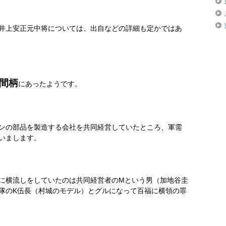
井上安正元中将については、出自などの詳細も定かではあ
間柄
にあったようです。
ンの部品を製造する会社を共同経営していたところ、軍需
いまします。
に横流しをしていたのは共同経営者の
M
という男（加地谷圭
隊の
K
伍長（村城のモデル）とグルになって百福に横領の罪