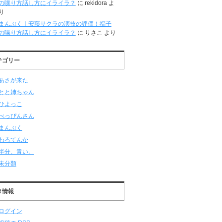
の喋り方話し方にイライラ？
に
rekidora
よ
り
まんぷく｜安藤サクラの演技の評価！福子
の喋り方話し方にイライラ？
に
りさこ
より
テゴリー
あさが来た
とと姉ちゃん
ひよっこ
べっぴんさん
まんぷく
わろてんか
半分、青い。
未分類
タ情報
ログイン