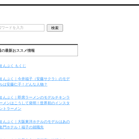
週の最新おススメ情報
まんぷく もくじ
まんぷく｜今井福子（安藤サクラ）のモデ
ルは安藤仁子！どんな人物？
まんぷく｜即席ラーメンのモデルチキンラ
ーメンはこうして発明！世界初のインスタ
ントラーメン
まんぷく｜大阪東洋ホテルのモデルはあの
名門ホテル！福子の就職先