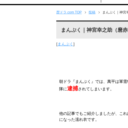
歴ドラ.com TOP
投稿
まんぷく｜神宮
まんぷく｜神宮幸之助（麿赤
[
まんぷく
]
朝ドラ『まんぷく』では、萬平は軍需
逮捕
隊に
されてしまいます。
他の記事でもご紹介しましたが、これ
になった濡れ衣です。