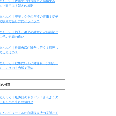
まんぷく｜牧善之介は保科恵と結婚する
の？野呂は？驚きの展開！
まんぷく｜安藤サクラの演技の評価！福子
の喋り方話し方にイライラ？
まんぷく｜福子と萬平の結婚と安藤百福と
仁子の結婚の違い
まんぷく｜香田忠彦が戦争に行く！戦死し
てしまうの？
まんぷく｜戦争に行く小野塚真一は戦死し
てしまうの？赤紙で召集
近の投稿
まんぷく｜最終回のネタバレ！まんぷくヌ
ードルバカ売れの後は？
まんぷくヌードルの自動販売機の実話とド