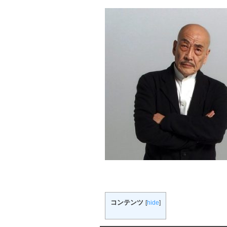
コンテンツ
[
hide
]