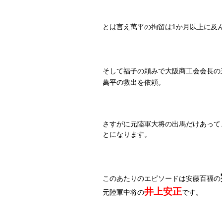
とは言え萬平の拘留は
1
か月以上に及
そして福子の頼みで大阪商工会会長の
萬平の救出を依頼。
さすがに元陸軍大将の出馬だけあって
とになります。
このあたりのエピソードは安藤百福の
井上安正
元陸軍中将の
です。