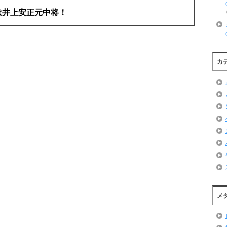
は井上安正元中将！
カ
メ