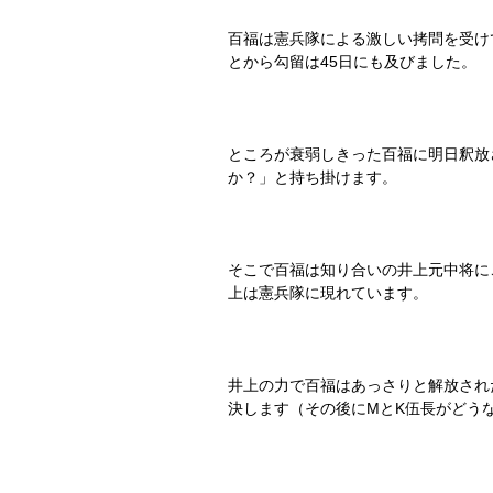
百福は憲兵隊による激しい拷問を受け
とから勾留は
45
日にも及びました。
ところが衰弱しきった百福に明日釈放
か？」と持ち掛けます。
そこで百福は知り合いの井上元中将に
上は憲兵隊に現れています。
井上の力で百福はあっさりと解放され
決します（その後に
M
と
K
伍長がどう