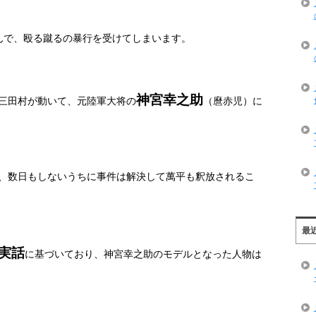
んで、殴る蹴るの暴行を受けてしまいます。
神宮幸之助
三田村が動いて、元陸軍大将の
（麿赤児）に
、数日もしないうちに事件は解決して萬平も釈放されるこ
最
実話
に基づいており、神宮幸之助のモデルとなった人物は