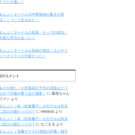
ラマとの違い！
まんぷくヌードルの中間保持の驚きの実
話！こうして生まれた！
まんぷくヌードルの容器・カップの実話！
大変な苦労があった！
まんぷくヌードルの具材の実話！エビやフ
リーズドライが大変だった！
近のコメント
あさが来た｜小芝風花の千代の演技はどう
なの？評価が驚くほど激変！
に
風花ちゃん
ファン
より
まんぷく｜鈴（松坂慶子）のモデルは本当
に武士の娘だったの？
に
rekidora
より
まんぷく｜鈴（松坂慶子）のモデルは本当
に武士の娘だったの？
に
なごまる
より
まんぷく｜安藤サクラの演技の評価！福子