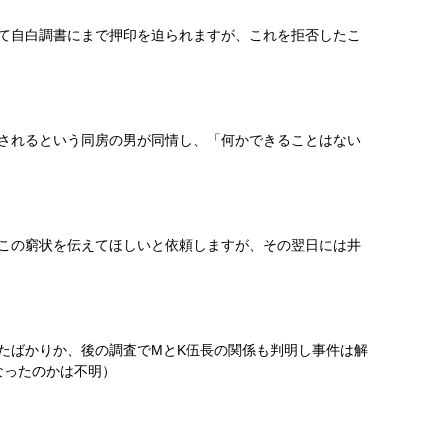
て自白調書にまで押印を迫られますが、これを拒否したこ
されるという同房の男が同情し、「何かできることはない
この窮状を伝えてほしいと依頼しますが、その翌日には井
たばかりか、後の調査で
M
と
K
伍長の関係も判明し事件は解
なったのかは不明）