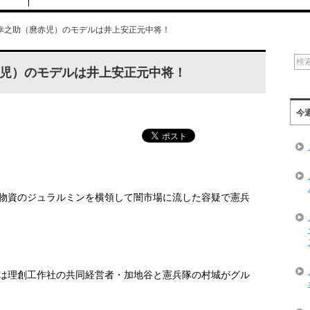
幸之助（麿赤児）のモデルは井上安正元中将！
児）のモデルは井上安正元中将！
今
物資のジュラルミンを横領して闇市場に流した容疑で憲兵
は理創工作社の共同経営者・加地谷と憲兵隊の村城がグル