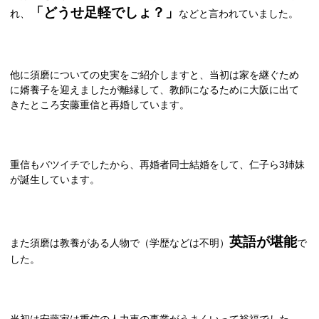
「どうせ足軽でしょ？」
れ、
などと言われていました。
他に須磨についての史実をご紹介しますと、当初は家を継ぐため
に婿養子を迎えましたが離縁して、教師になるために大阪に出て
きたところ安藤重信と再婚しています。
重信もバツイチでしたから、再婚者同士結婚をして、仁子ら
3
姉妹
が誕生しています。
英語が堪能
また須磨は教養がある人物で（学歴などは不明）
で
した。
当初は安藤家は重信の人力車の事業がうまくいって裕福でした