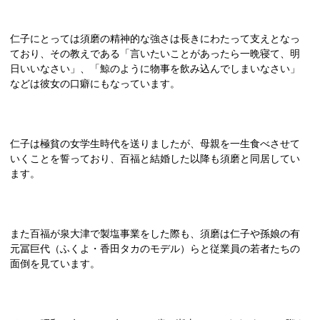
仁子にとっては須磨の精神的な強さは長きにわたって支えとなっ
ており、その教えである「言いたいことがあったら一晩寝て、明
日いいなさい」、「鯨のように物事を飲み込んでしまいなさい」
などは彼女の口癖にもなっています。
仁子は極貧の女学生時代を送りましたが、母親を一生食べさせて
いくことを誓っており、百福と結婚した以降も須磨と同居してい
ます。
また百福が泉大津で製塩事業をした際も、須磨は仁子や孫娘の有
元冨巨代（ふくよ・香田タカのモデル）らと従業員の若者たちの
面倒を見ています。