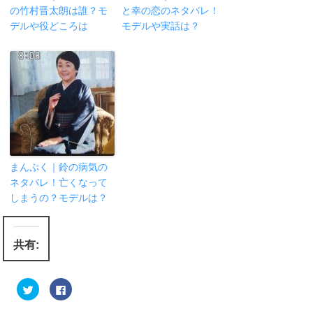
の竹村晋太朗は誰？モ
と幸の恋のネタバレ！
デルや役どころは
モデルや実話は？
まんぷく｜鈴の病気の
ネタバレ！亡くなって
しまうの？モデルは？
共有:
ク
F
リ
a
ッ
c
ク
e