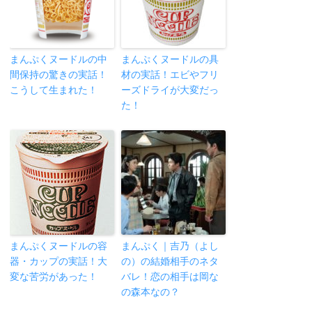
まんぷくヌードルの中
まんぷくヌードルの具
間保持の驚きの実話！
材の実話！エビやフリ
こうして生まれた！
ーズドライが大変だっ
た！
まんぷくヌードルの容
まんぷく｜吉乃（よし
器・カップの実話！大
の）の結婚相手のネタ
変な苦労があった！
バレ！恋の相手は岡な
の森本なの？