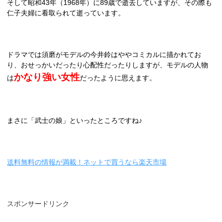
そして昭和
43
年（
1968
年）に
89
歳で逝去していますが、その際も
仁子夫婦に看取られて逝っています。
ドラマでは須磨がモデルの今井鈴はややコミカルに描かれてお
り、おせっかいだったり心配性だったりしますが、モデルの人物
かなり強い女性
は
だったように思えます。
まさに「武士の娘」といったところですね♪
送料無料の情報が満載！ネットで買うなら楽天市場
スポンサードリンク