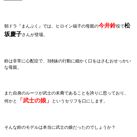
今井鈴
松
朝ドラ『まんぷく』では、ヒロイン福子の母親の
役で
坂慶子
さんが登場。
鈴は非常に心配症で、
3
姉妹の行動に細かく口をはさむおせっかい
な母親。
また自身のルーツが武士の末裔であることを誇りに思っており、
「武士の娘」
何かと
というセリフを口にします。
そんな鈴のモデルは本当に武士の娘だったのでしょうか？