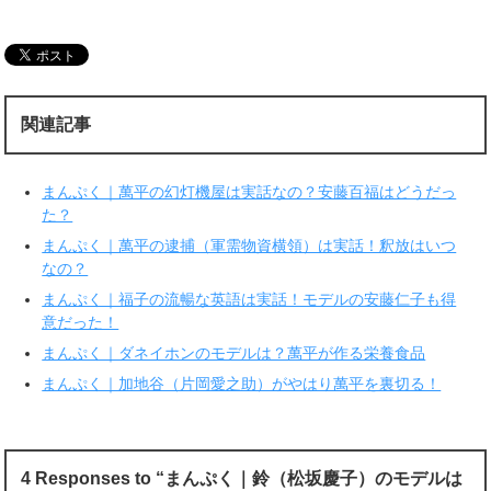
し
b
て
o
T
o
w
k
i
で
t
共
t
有
e
す
r
る
関連記事
で
に
共
は
有
ク
(
リ
新
ッ
まんぷく｜萬平の幻灯機屋は実話なの？安藤百福はどうだっ
し
ク
い
し
た？
ウ
て
ィ
く
まんぷく｜萬平の逮捕（軍需物資横領）は実話！釈放はいつ
ン
だ
ド
さ
なの？
ウ
い
で
(
まんぷく｜福子の流暢な英語は実話！モデルの安藤仁子も得
開
新
き
し
意だった！
ま
い
す
ウ
まんぷく｜ダネイホンのモデルは？萬平が作る栄養食品
)
ィ
ン
ド
まんぷく｜加地谷（片岡愛之助）がやはり萬平を裏切る！
ウ
で
開
き
ま
す
)
4 Responses to “まんぷく｜鈴（松坂慶子）のモデルは