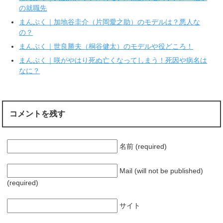
ド
さ
の就職先
ウ
い
で
(
まんぷく｜加地谷圭介（片岡愛之助）のモデルは？悪人な
開
新
き
し
の？
ま
い
す
ウ
まんぷく｜世良勝夫（桐谷健太）のモデルや役どころ！
)
ィ
ン
ド
まんぷく｜咲がやはり死ぬ亡くなってしまう！死因や病名は
ウ
で
なに？
開
き
ま
す
)
コメントを残す
名前 (required)
Mail (will not be published)
(required)
サイト