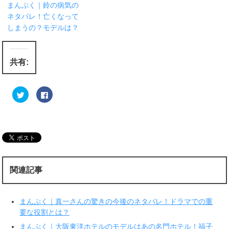
まんぷく｜鈴の病気の
ネタバレ！亡くなって
しまうの？モデルは？
共有:
ク
F
リ
a
ッ
c
ク
e
し
b
て
o
T
o
w
k
i
で
t
共
t
有
e
す
r
る
関連記事
で
に
共
は
有
ク
(
リ
新
ッ
まんぷく｜真一さんの驚きの今後のネタバレ！ドラマでの重
し
ク
い
し
要な役割とは？
ウ
て
ィ
く
まんぷく｜大阪東洋ホテルのモデルはあの名門ホテル！福子
ン
だ