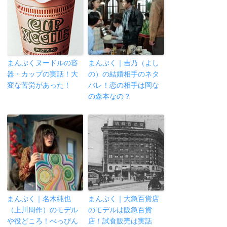
まんぷくヌードルの容
まんぷく｜吉乃（よし
器・カップの実話！大
の）の結婚相手のネタ
変な苦労があった！
バレ！恋の相手は岡な
の森本なの？
まんぷく｜名木純也
まんぷく｜大急百貨店
（上川周作）のモデル
のモデルは阪急百貨
や役どころ！べっぴん
店！試食販売は実話