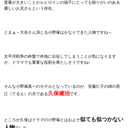
度量が大きいことからヒロインの福子にとっても頼りがいのある
優しいお兄さんという存在。
とまぁ～大谷さん演じる小野塚はかなりできた人物ですね～
太平洋戦争の終盤で外地に出征してしまうことが気になります
が、ドラマでも重要な役割を果たしそうですね♪
そんな小野塚真一のモデルとなっているのが、安藤仁子の姉の晃
久保健治
江（てるえ）の夫である
です。
似ても似つかない
ところが久保はドラマの小野塚とはおよそ
人物
でした。