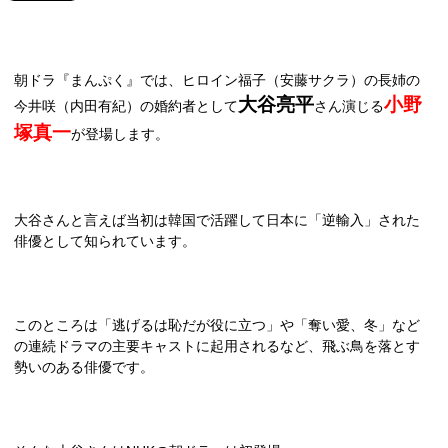
朝ドラ『まんぷく』では、ヒロイン福子（安藤サクラ）の長姉の
大谷亮平
小野
今井咲（内田有紀）の婚約者として
さん演じる
塚真一
が登場します。
大谷さんと言えば当初は韓国で活躍して日本に「逆輸入」された
俳優として知られています。
このところは「逃げるは恥だが役に立つ」や「奪い愛、冬」など
の連続ドラマの主要キャストに起用されるなど、飛ぶ鳥を落とす
勢いのある俳優です。